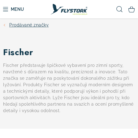
Přejít
Hled
na
obsah
Prodávané značky
CYKLISTIKA
ZIMNÍ SPORTY
Fischer
KOLOBĚŽKY
Fischer představuje špičkové vybavení pro zimní sporty,
navržené s důrazem na kvalitu, preciznost a inovace. Tato
značka se zaměřuje na poskytování dokonalého zážitku při
OBLEČENÍ A BOTY
lyžování. Produkty Fischer se vyznačují moderním designem
a technickými detaily, které podporují výkon i pohodlí při
DOPLŇKY
sportovních aktivitách. Lyže Fischer jsou ideální pro ty, kdo
hledají spolehlivého partnera na svazích a ocení promyšlené
detaily i vysokou odolnost.
CAMPING
VÝPRODEJ