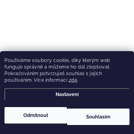
Používáme soubory cookie, díky kterým web
funguje správně a můžeme ho dál zlepšovat.
Pokračováním potvrzuješ souhlas s jejich
používáním. Více informací
zde
.
(1 ks)
Skladem
Nastavení
15 890 Kč
8 999 Kč
Odmítnout
Souhlasím
Boty na běžky Fischer XC COMFORT PRO 2023/24