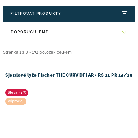
! Akce !
Obchodní podmínky
Doprava a platba
FILTROVAT PRODUKTY
Moje objednávka
Čeština
Servis
V
Ř
Testovací centrum
Půjčovna nosičů kol
Kontakt
DOPORUČUJEME
ý
a
p
z
i
e
Stránka
1
z
8
-
174
položek celkem
s
n
p
í
Sjezdové lyže Fischer THE CURV DTI AR + RS 11 PR 24/25
r
p
o
r
31 %
d
o
Výprodej
u
d
k
u
t
k
ů
t