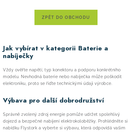
! Akce !
Obchodní podmínky
Doprava a platba
ZPĚT DO OBCHODU
Moje objednávka
Čeština
Servis
Testovací centrum
Půjčovna nosičů kol
Kontakt
Jak vybírat v kategorii Baterie a
nabíječky
Vždy ověřte napětí, typ konektoru a podporu konkrétního
modelu. Nevhodná baterie nebo nabíječka může poškodit
elektroniku, proto se řiďte technickými údaji výrobce.
Výbava pro další dobrodružství
Správně zvolený zdroj energie pomůže udržet spolehlivý
dojezd a bezpečné nabíjení elektrokoloběžky. Prohlédněte si
nabídku Flystork a vyberte si výbavu, která odpovídá vašim