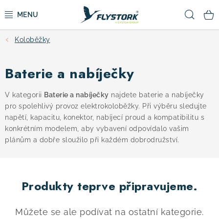
Přejít
Hled
na
obsah
Koloběžky
CYKLISTIKA
Baterie a nabíječky
ZIMNÍ SPORTY
V kategorii
Baterie a nabíječky
najdete baterie a nabíječky
KOLOBĚŽKY
pro spolehlivý provoz elektrokoloběžky. Při výběru sledujte
napětí, kapacitu, konektor, nabíjecí proud a kompatibilitu s
OBLEČENÍ A BOTY
konkrétním modelem, aby vybavení odpovídalo vašim
plánům a dobře sloužilo při každém dobrodružství.
DOPLŇKY
Produkty teprve připravujeme.
CAMPING
VÝPRODEJ
Můžete se ale podívat na ostatní kategorie.