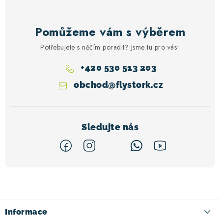
Pomůžeme vám s výběrem
Potřebujete s něčím poradit? Jsme tu pro vás!
+420 530 513 203
obchod
@
flystork.cz
Z
á
p
a
Informace