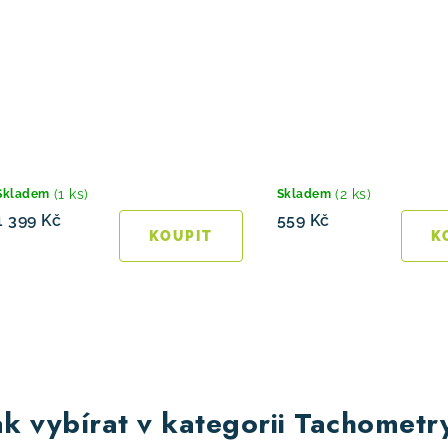
(1 ks)
(2 ks)
Skladem
Skladem
1 399 Kč
559 Kč
O
ak vybírat v kategorii Tachometr