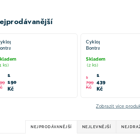
ejprodávanější
yklopočítač
Cyklopočítač
ontrager
Bontrager
IDEtime
RIDEtime
kladem
Skladem
Elite
1 ks)
(2 ks)
1
1
1
190
439
99
799
č
Kč
Kč
Kč
Zobrazit více produ
Ř
NEJPRODÁVANĚJŠÍ
NEJLEVNĚJŠÍ
NEJDRA
a