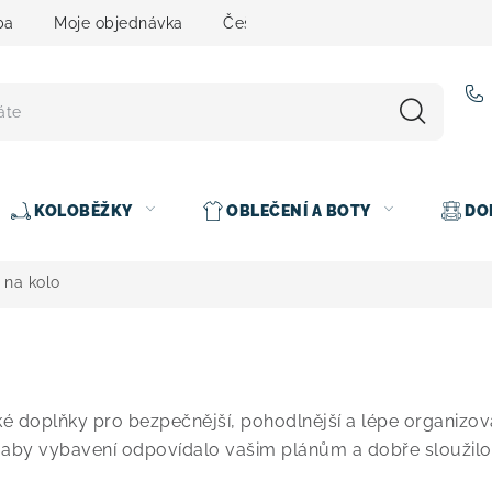
ba
Moje objednávka
Čeština
Servis
Testovací 
KOLOBĚŽKY
OBLEČENÍ A BOTY
DO
 na kolo
é doplňky pro bezpečnější, pohodlnější a lépe organizova
 aby vybavení odpovídalo vašim plánům a dobře sloužilo