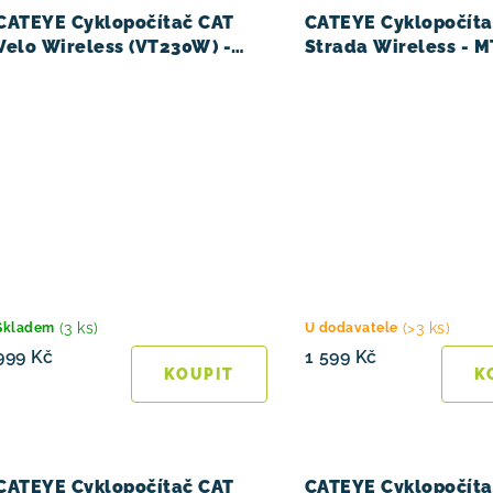
ů
CATEYE Cyklopočítač CAT
CATEYE Cyklopočíta
Velo Wireless (VT230W) -
Strada Wireless - 
červená
(RD310W) - černá
(3 ks)
(>3 ks)
Skladem
U dodavatele
999 Kč
1 599 Kč
CATEYE Cyklopočítač CAT
CATEYE Cyklopočíta