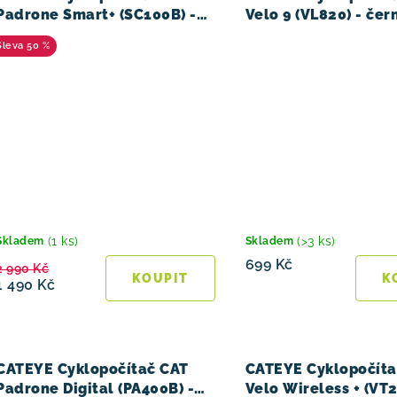
Padrone Smart+ (SC100B) -
Velo 9 (VL820) - čer
černá
50 %
(1 ks)
(>3 ks)
Skladem
Skladem
699 Kč
2 990 Kč
1 490 Kč
CATEYE Cyklopočítač CAT
CATEYE Cyklopočíta
Padrone Digital (PA400B) -
Velo Wireless + (VT2