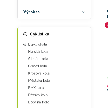
a
n
ý
Výrobce
e
p
l
K
i
Přeskočit
Cyklistika
kategorie
a
s
t
Elektrokola
p
e
Horská kola
r
Silniční kola
g
o
Gravel kola
o
Krosová kola
d
r
Městská kola
i
u
BMX kola
e
k
Dětská kola
Boty na kolo
t