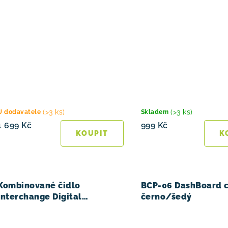
(>3 ks)
(>3 ks)
U dodavatele
Skladem
1 699 Kč
999 Kč
Kombinované čidlo
BCP-06 DashBoard 
Interchange Digital
černo/šedý
Bontrager