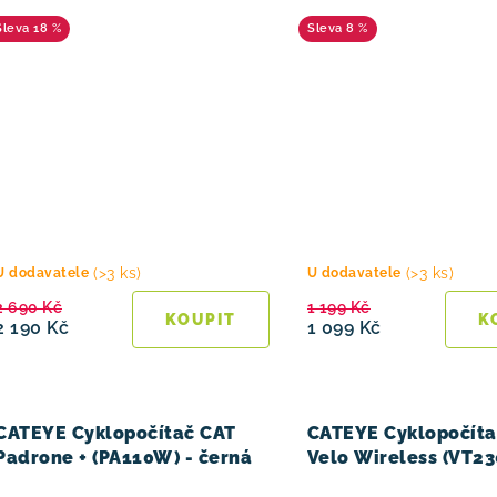
černá
bílá
18 %
8 %
(>3 ks)
(>3 ks)
U dodavatele
U dodavatele
2 690 Kč
1 199 Kč
2 190 Kč
1 099 Kč
CATEYE Cyklopočítač CAT
CATEYE Cyklopočíta
Padrone + (PA110W) - černá
Velo Wireless (VT23
černá