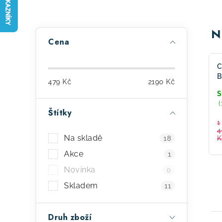
P
N
Cena
o
s
C
B
479
Kč
2190
Kč
t
R
S
(
r
Štítky
1
a
4
Na skladě
18
K
n
Akce
1
n
Novinka
0
í
Skladem
11
p
Druh zboží