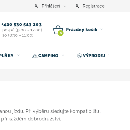
centrum
Půjčovna nosičů kol
Kontakt
Přihlášení
Registrace
+420 530 513 203
Prázdný košík
po-pá (9:00 - 17:00)
so (8:30 - 11:00)
NÁKUPNÍ
KOŠÍK
PLŇKY
CAMPING
VÝPRODEJ
nou jízdu. Při výběru sledujte kompatibilitu,
 při každém dobrodružství.