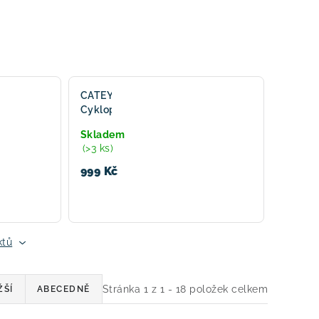
CATEYE
Cyklopočítač
CAT
Skladem
Velo
(>3 ks)
Wireless
(VT230W)
999 Kč
- bílá
ktů
Stránka
1
z
1
-
18
položek celkem
ŽŠÍ
ABECEDNĚ