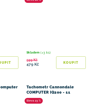
(>3 ks)
Skladem
599 Kč
479 Kč
computer
Tachometr Cannondale
COMPUTER IQ200 - 11
23 %