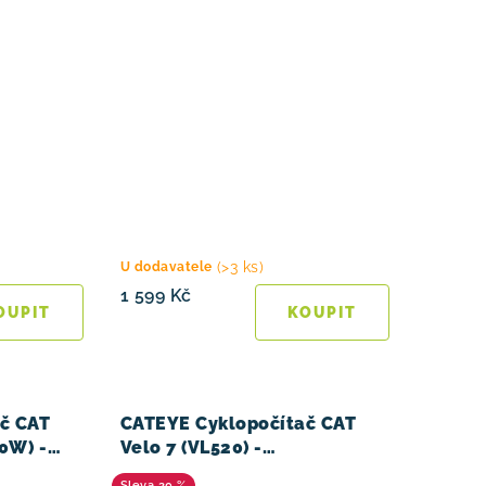
(>3 ks)
U dodavatele
1 599 Kč
č CAT
CATEYE Cyklopočítač CAT
0W) -
Velo 7 (VL520) -
černá/stříbrná
20 %