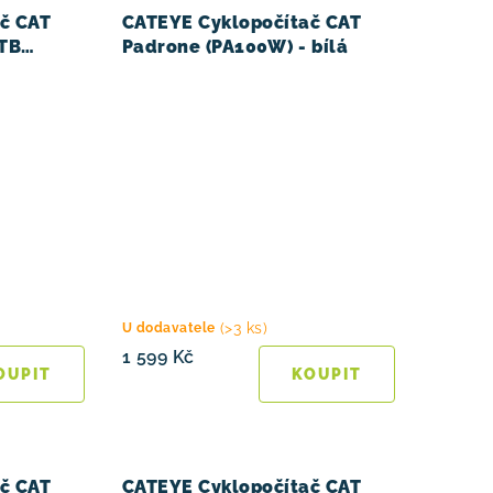
č CAT
CATEYE Cyklopočítač CAT
MTB
Padrone (PA100W) - bílá
(>3 ks)
U dodavatele
1 599 Kč
č CAT
CATEYE Cyklopočítač CAT