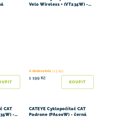
ná
Velo Wireless + (VT235W) -
černá
(>3 ks)
U dodavatele
1 199 Kč
č CAT
CATEYE Cyklopočítač CAT
35W) -
Padrone (PA100W) - černá