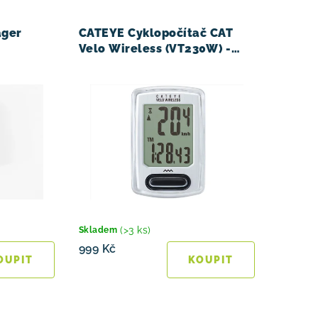
ager
CATEYE Cyklopočítač CAT
Velo Wireless (VT230W) -
bílá
(>3 ks)
Skladem
999 Kč