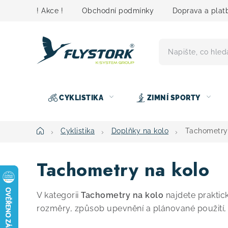
Přejít
! Akce !
Obchodní podmínky
Doprava a plat
na
obsah
CYKLISTIKA
ZIMNÍ SPORTY
Domů
Cyklistika
Doplňky na kolo
Tachometry
Tachometry na kolo
V kategorii
Tachometry na kolo
najdete praktick
rozměry, způsob upevnění a plánované použití,