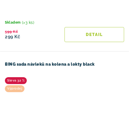
(>3 ks)
Skladem
599 Kč
299 Kč
BING sada návleků na kolena a lokty black
32 %
Výprodej