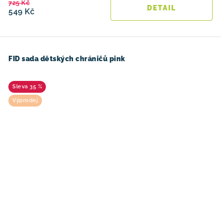
725 Kč
549 Kč
FID sada dětských chráničů pink
35 %
Výprodej