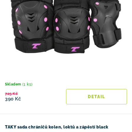
ů
(1 ks)
Skladem
725 Kč
390 Kč
TAKY sada chráničů kolen, loktů a zápěstí black