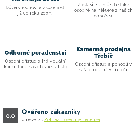
Zastavit se můžete také
s
Důvěryhodnost a zkušenosti
osobně na některé z našich
již od roku 2009.
u
poboček.
Kamenná prodejna
Odborné poradenství
Třebíč
Osobní přístup a individuální
Osobní přístup a pohodlí v
konzultace našich specialistů
naší prodejně v Třebíči.
Ověřeno zákazníky
0.0
0
recenzí.
Zobrazit všechny recenze