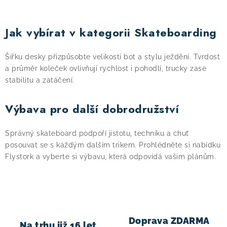
O
v
Jak vybírat v kategorii Skateboarding
l
á
Šířku desky přizpůsobte velikosti bot a stylu ježdění. Tvrdost
d
a průměr koleček ovlivňují rychlost i pohodlí, trucky zase
a
stabilitu a zatáčení.
c
í
Výbava pro další dobrodružství
p
r
Správný skateboard podpoří jistotu, techniku a chuť
v
posouvat se s každým dalším trikem. Prohlédněte si nabídku
k
Flystork a vyberte si výbavu, která odpovídá vašim plánům.
y
v
ý
p
Doprava ZDARMA
i
Na trhu již 16 let