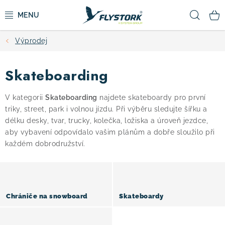
Přejít
Hled
na
obsah
Výprodej
CYKLISTIKA
Skateboarding
ZIMNÍ SPORTY
V kategorii
Skateboarding
najdete skateboardy pro první
KOLOBĚŽKY
triky, street, park i volnou jízdu. Při výběru sledujte šířku a
délku desky, tvar, trucky, kolečka, ložiska a úroveň jezdce,
OBLEČENÍ A BOTY
aby vybavení odpovídalo vašim plánům a dobře sloužilo při
každém dobrodružství.
DOPLŇKY
CAMPING
Chrániče na snowboard
Skateboardy
VÝPRODEJ