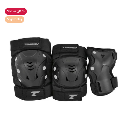
38 %
Výprodej