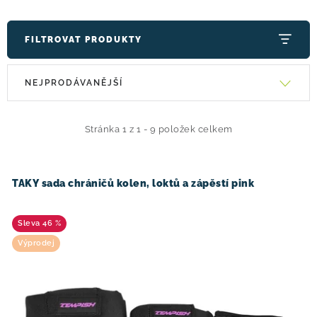
FILTROVAT PRODUKTY
V
Ř
NEJPRODÁVANĚJŠÍ
ý
a
p
z
i
e
Stránka
1
z
1
-
9
položek celkem
s
n
p
í
TAKY sada chráničů kolen, loktů a zápěstí pink
r
p
o
r
46 %
d
o
Výprodej
u
d
k
u
t
k
ů
t