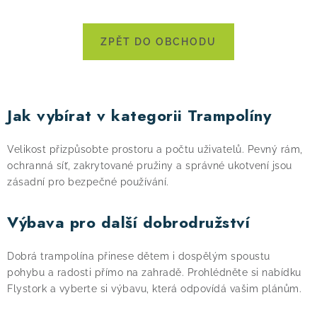
! Akce !
Obchodní podmínky
Doprava a platba
ZPĚT DO OBCHODU
Moje objednávka
Čeština
Servis
Testovací centrum
Půjčovna nosičů kol
Kontakt
Jak vybírat v kategorii Trampolíny
Velikost přizpůsobte prostoru a počtu uživatelů. Pevný rám,
ochranná síť, zakrytované pružiny a správné ukotvení jsou
zásadní pro bezpečné používání.
Výbava pro další dobrodružství
Dobrá trampolína přinese dětem i dospělým spoustu
pohybu a radosti přímo na zahradě. Prohlédněte si nabídku
Flystork a vyberte si výbavu, která odpovídá vašim plánům.