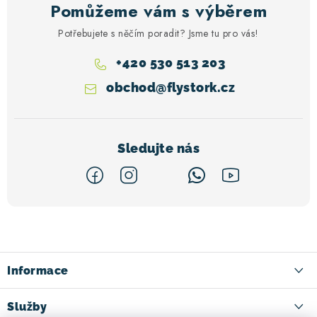
Pomůžeme vám s výběrem
Potřebujete s něčím poradit? Jsme tu pro vás!
+420 530 513 203
obchod
@
flystork.cz
Z
á
p
a
Informace
t
Kontakt
Služby
í