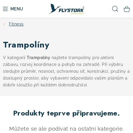
Přejít
Hled
na
obsah
Fitness
CYKLISTIKA
Trampolíny
ZIMNÍ SPORTY
V kategorii
Trampolíny
najdete trampolíny pro aktivní
KOLOBĚŽKY
zábavu, rozvoj koordinace a pohyb na zahradě. Při výběru
sledujte průměr, nosnost, ochrannou síť, konstrukci, pružiny a
OBLEČENÍ A BOTY
dostupný prostor, aby vybavení odpovídalo vašim plánům a
dobře sloužilo při každém dobrodružství.
DOPLŇKY
Produkty teprve připravujeme.
CAMPING
VÝPRODEJ
Můžete se ale podívat na ostatní kategorie.