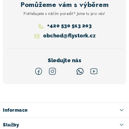
Pomůžeme vám s výběrem
Potřebujete s něčím poradit? Jsme tu pro vás!
+420 530 513 203
obchod
@
flystork.cz
Z
á
p
a
Informace
t
Kontakt
Služby
í