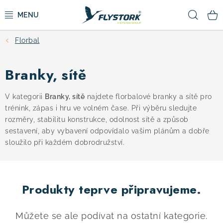
Přejít
Hled
na
obsah
Florbal
CYKLISTIKA
Branky, sítě
ZIMNÍ SPORTY
V kategorii
Branky, sítě
najdete florbalové branky a sítě pro
KOLOBĚŽKY
trénink, zápas i hru ve volném čase. Při výběru sledujte
rozměry, stabilitu konstrukce, odolnost sítě a způsob
OBLEČENÍ A BOTY
sestavení, aby vybavení odpovídalo vašim plánům a dobře
sloužilo při každém dobrodružství.
DOPLŇKY
Produkty teprve připravujeme.
CAMPING
VÝPRODEJ
Můžete se ale podívat na ostatní kategorie.