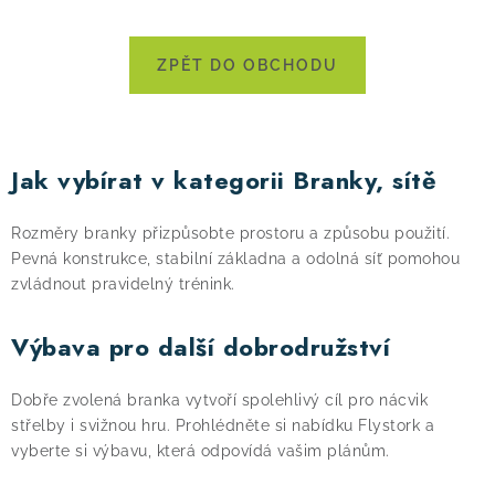
! Akce !
Obchodní podmínky
Doprava a platba
ZPĚT DO OBCHODU
Moje objednávka
Čeština
Servis
Testovací centrum
Půjčovna nosičů kol
Kontakt
Jak vybírat v kategorii Branky, sítě
Rozměry branky přizpůsobte prostoru a způsobu použití.
Pevná konstrukce, stabilní základna a odolná síť pomohou
zvládnout pravidelný trénink.
Výbava pro další dobrodružství
Dobře zvolená branka vytvoří spolehlivý cíl pro nácvik
střelby i svižnou hru. Prohlédněte si nabídku Flystork a
vyberte si výbavu, která odpovídá vašim plánům.