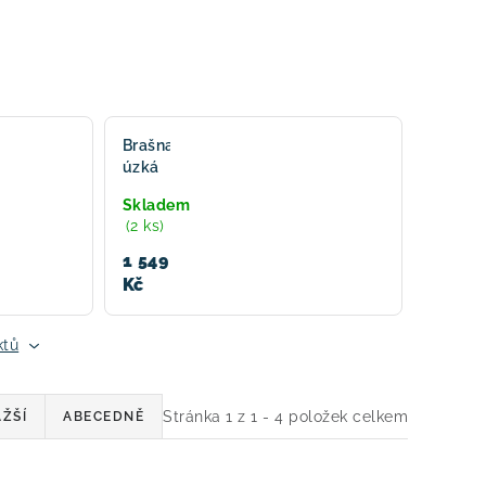
Brašna
úzká
s
Skladem
baterií
(2 ks)
-
Vsett
1 549
Kč
ktů
Stránka
1
z
1
-
4
položek celkem
ŽŠÍ
ABECEDNĚ