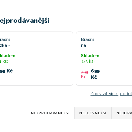
ejprodávanější
rašna
Brašna
zká -
na
sett
elektrokoloběžky
kladem
Skladem
VSETT
1 ks)
(>3 ks)
99 Kč
699
799
Kč
Kč
Zobrazit více produ
Ř
NEJPRODÁVANĚJŠÍ
NEJLEVNĚJŠÍ
NEJDRA
a
V