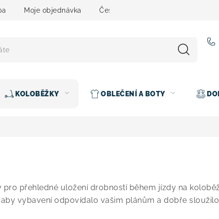
ba
Moje objednávka
Čeština
Servis
Testovací 
KOLOBĚŽKY
OBLEČENÍ A BOTY
DO
 pro přehledné uložení drobností během jízdy na koloběž
, aby vybavení odpovídalo vašim plánům a dobře sloužilo