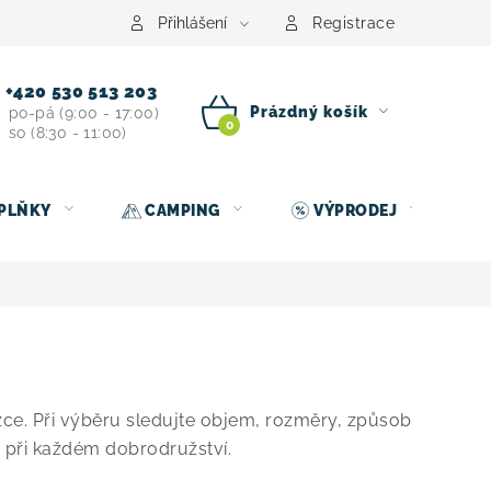
centrum
Půjčovna nosičů kol
Kontakt
Přihlášení
Registrace
+420 530 513 203
Prázdný košík
po-pá (9:00 - 17:00)
so (8:30 - 11:00)
NÁKUPNÍ
KOŠÍK
PLŇKY
CAMPING
VÝPRODEJ
ce. Při výběru sledujte objem, rozměry, způsob
 při každém dobrodružství.