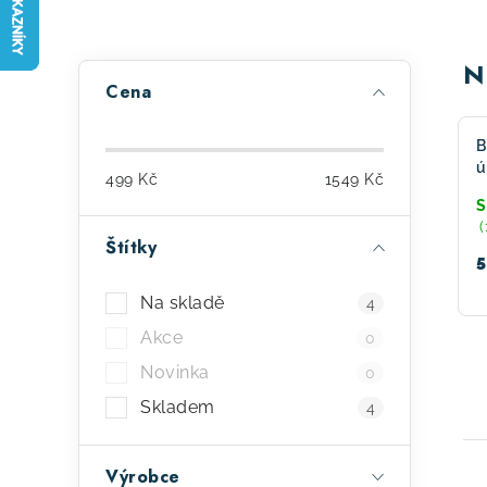
P
N
Cena
o
s
B
ú
499
Kč
1549
Kč
t
V
S
(
r
Štítky
5
a
Na skladě
4
n
Akce
0
n
Novinka
0
í
Skladem
4
p
Výrobce