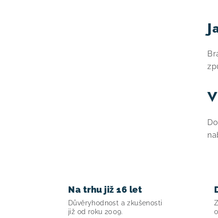
v
J
l
á
Br
d
zp
a
V
c
í
Do
p
na
r
v
k
Na trhu již 16 let
y
Důvěryhodnost a zkušenosti
Z
v
již od roku 2009.
o