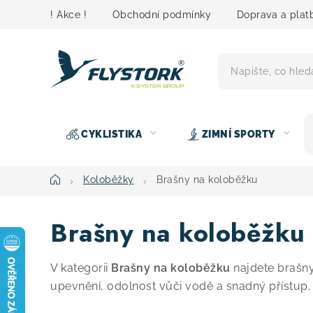
Přejít
! Akce !
Obchodní podmínky
Doprava a plat
na
obsah
CYKLISTIKA
ZIMNÍ SPORTY
Domů
Koloběžky
Brašny na koloběžku
Brašny na koloběžku
V kategorii
Brašny na koloběžku
najdete brašny
upevnění, odolnost vůči vodě a snadný přístup