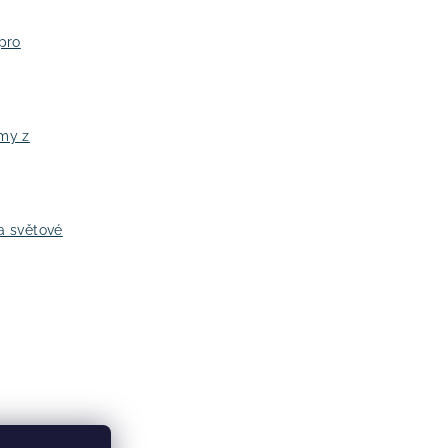
pro
jmy z
a světové