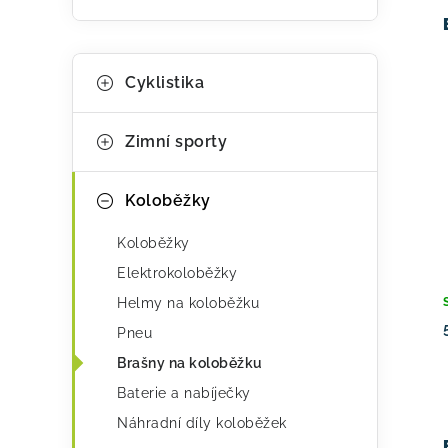
a
ý
n
K
p
Přeskočit
e
Cyklistika
kategorie
a
i
l
t
s
Zimní sporty
e
p
g
Koloběžky
r
o
Koloběžky
o
r
Elektrokoloběžky
i
d
Helmy na koloběžku
e
u
Pneu
Brašny na koloběžku
k
Baterie a nabíječky
t
Náhradní díly koloběžek