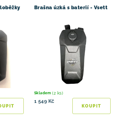
oloběžky
Brašna úzká s baterií - Vsett
(2 ks)
Skladem
1 549 Kč