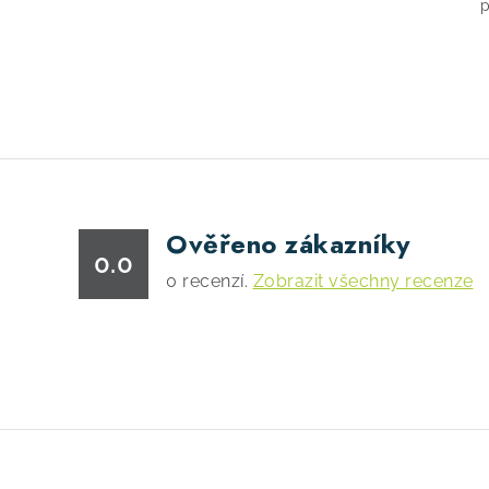
p
ý
p
i
s
u
Ověřeno zákazníky
0.0
0
recenzí.
Zobrazit všechny recenze