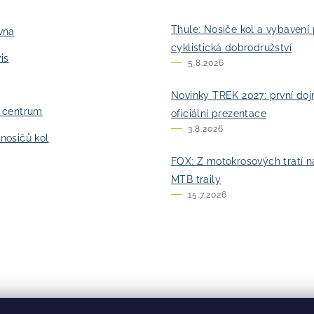
Thule: Nosiče kol a vybavení 
vna
cyklistická dobrodružství
is
5.8.2026
Novinky TREK 2027: první do
í centrum
oficiální prezentace
3.8.2026
nosičů kol
FOX: Z motokrosových tratí n
MTB traily
15.7.2026