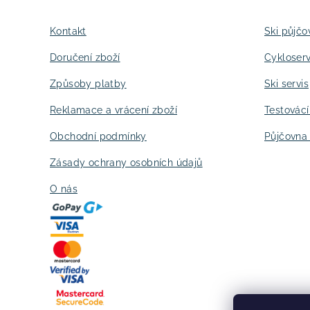
p
a
Kontakt
Ski půjčo
t
Doručení zboží
Cykloserv
í
Způsoby platby
Ski servis
Reklamace a vrácení zboží
Testovác
Obchodní podmínky
Půjčovna 
Zásady ochrany osobních údajů
O nás