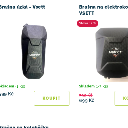
z
Brašna úzká - Vsett
Brašna na elektrok
e
VSETT
n
12 %
í
p
r
o
d
u
(1 ks)
(>3 ks)
Skladem
Skladem
599 Kč
799 Kč
k
699 Kč
t
ů
Brašna na koloběžku