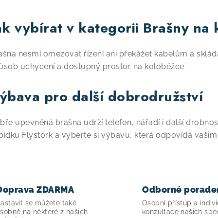
O
ak vybírat v kategorii Brašny na
ašna nesmí omezovat řízení ani překážet kabelům a skl
ůsob uchycení a dostupný prostor na koloběžce.
ýbava pro další dobrodružství
bře upevněná brašna udrží telefon, nářadí i další drobnos
bídku Flystork a vyberte si výbavu, která odpovídá vaši
Doprava ZDARMA
Odborné porade
astavit se můžete také
Osobní přístup a indivi
sobně na některé z našich
konzultace našich spec