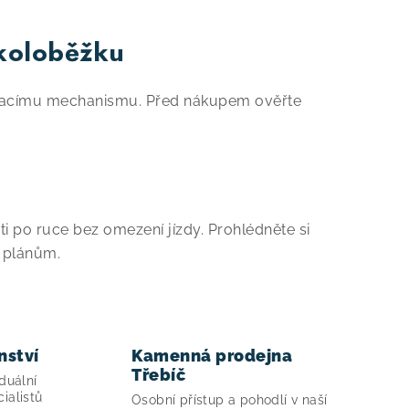
 koloběžku
ádacímu mechanismu. Před nákupem ověřte
ti po ruce bez omezení jízdy. Prohlédněte si
m plánům.
nství
Kamenná prodejna
Třebíč
duální
ialistů
Osobní přístup a pohodlí v naší