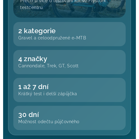
Přečti si více o testování kol ve Flystork
testcentru.
2 kategorie
Gravel a celoodpružené e-MTB
4 značky
Cannondale, Trek, GT, Scott
1 až 7 dní
Krátký test i delší zápůjčka
30 dní
Možnost odečtu půjčovného