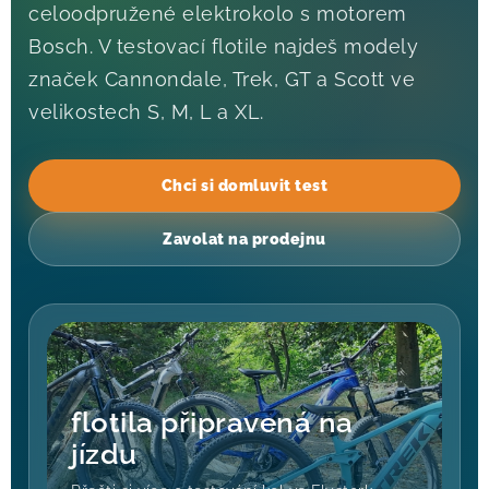
celoodpružené elektrokolo s motorem
Bosch. V testovací flotile najdeš modely
! Akce !
Obchodní podmínky
Doprava a platba
značek Cannondale, Trek, GT a Scott ve
Moje objednávka
Čeština
Servis
velikostech S, M, L a XL.
Testovací centrum
Půjčovna nosičů kol
Kontakt
Chci si domluvit test
Zavolat na prodejnu
flotila připravená na
jízdu