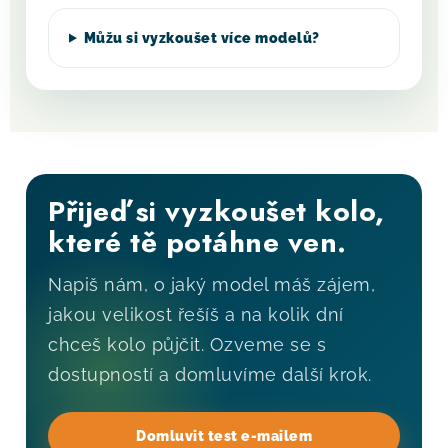
Můžu si vyzkoušet více modelů?
Přijeď si vyzkoušet kolo,
které tě potáhne ven.
Napiš nám, o jaký model máš zájem,
jakou velikost řešíš a na kolik dní
chceš kolo půjčit. Ozveme se s
dostupností a domluvíme další krok.
Domluvit test e-mailem