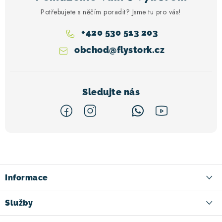
Potřebujete s něčím poradit? Jsme tu pro vás!
+420 530 513 203
obchod
@
flystork.cz
Z
á
p
a
Informace
t
Kontakt
Služby
í
Doručení zboží