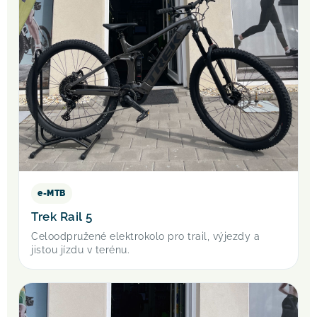
e-MTB
Trek Rail 5
Celoodpružené elektrokolo pro trail, výjezdy a
jistou jízdu v terénu.