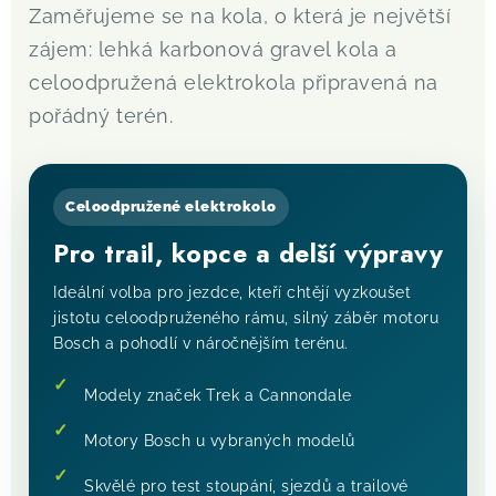
Zaměřujeme se na kola, o která je největší
zájem: lehká karbonová gravel kola a
celoodpružená elektrokola připravená na
pořádný terén.
Celoodpružené elektrokolo
Pro trail, kopce a delší výpravy
Ideální volba pro jezdce, kteří chtějí vyzkoušet
jistotu celoodpruženého rámu, silný záběr motoru
Bosch a pohodlí v náročnějším terénu.
Modely značek Trek a Cannondale
Motory Bosch u vybraných modelů
Skvělé pro test stoupání, sjezdů a trailové