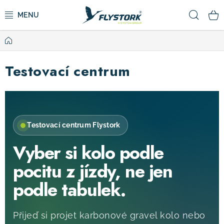
Přejít
Hled
na
obsah
Domů
CYKLISTIKA
Testovací centrum
ZIMNÍ SPORTY
KOLOBĚŽKY
Testovací centrum Flystork
OBLEČENÍ A BOTY
Vyber si kolo podle
DOPLŇKY
pocitu z jízdy, ne jen
podle tabulek.
CAMPING
Přijeď si projet karbonové gravel kolo nebo
VÝPRODEJ