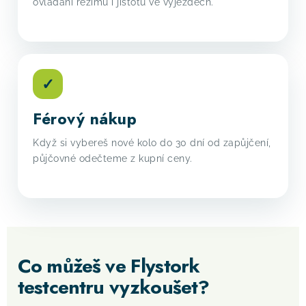
ovládání režimů i jistotu ve výjezdech.
✓
Férový nákup
Když si vybereš nové kolo do 30 dní od zapůjčení,
půjčovné odečteme z kupní ceny.
Co můžeš ve Flystork
testcentru vyzkoušet?