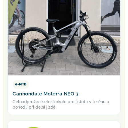
e-MTB
Cannondale Moterra NEO 3
Celoodpružené elektrokolo pro jistotu v terénu a
pohodlí při delší jízdě.