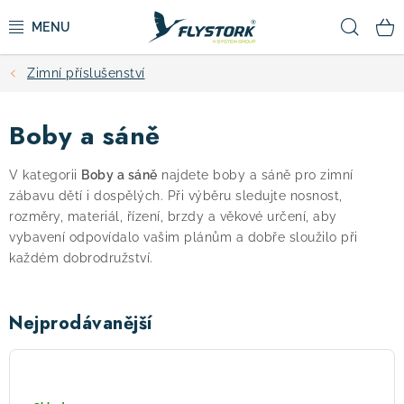
Přejít
Hled
na
obsah
Zimní příslušenství
CYKLISTIKA
Boby a sáně
ZIMNÍ SPORTY
V kategorii
Boby a sáně
najdete boby a sáně pro zimní
KOLOBĚŽKY
zábavu dětí i dospělých. Při výběru sledujte nosnost,
rozměry, materiál, řízení, brzdy a věkové určení, aby
OBLEČENÍ A BOTY
vybavení odpovídalo vašim plánům a dobře sloužilo při
každém dobrodružství.
DOPLŇKY
Nejprodávanější
CAMPING
kluzák
plastový
VÝPRODEJ
Twister