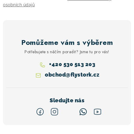
osobních údajů
Pomůžeme vám s výběrem
Potřebujete s něčím poradit? Jsme tu pro vás!
+420 530 513 203
obchod
@
flystork.cz
Z