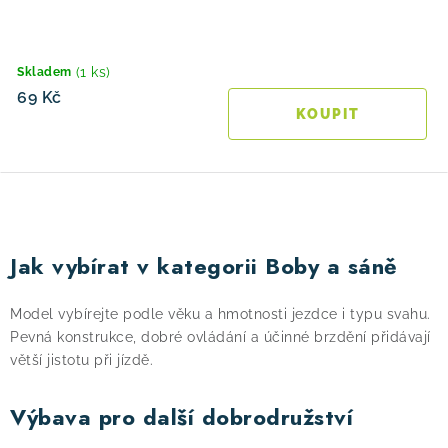
(1 ks)
Skladem
69 Kč
O
v
Jak vybírat v kategorii Boby a sáně
l
á
Model vybírejte podle věku a hmotnosti jezdce i typu svahu.
d
Pevná konstrukce, dobré ovládání a účinné brzdění přidávají
a
větší jistotu při jízdě.
c
í
Výbava pro další dobrodružství
p