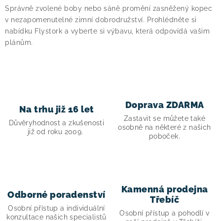
r
Správně zvolené boby nebo sáně promění zasněžený kopec
v
v nezapomenutelné zimní dobrodružství. Prohlédněte si
k
nabídku Flystork a vyberte si výbavu, která odpovídá vašim
plánům.
y
v
ý
p
i
Doprava ZDARMA
s
Na trhu již 16 let
Zastavit se můžete také
u
Důvěryhodnost a zkušenosti
osobně na některé z našich
již od roku 2009.
poboček.
Kamenná prodejna
Odborné poradenství
Třebíč
Osobní přístup a individuální
Osobní přístup a pohodlí v
konzultace našich specialistů