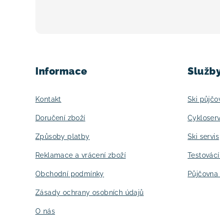
Z
á
Informace
Služb
p
a
Kontakt
Ski půjčo
t
Doručení zboží
Cykloserv
í
Způsoby platby
Ski servis
Reklamace a vrácení zboží
Testovác
Obchodní podmínky
Půjčovna 
Zásady ochrany osobních údajů
O nás