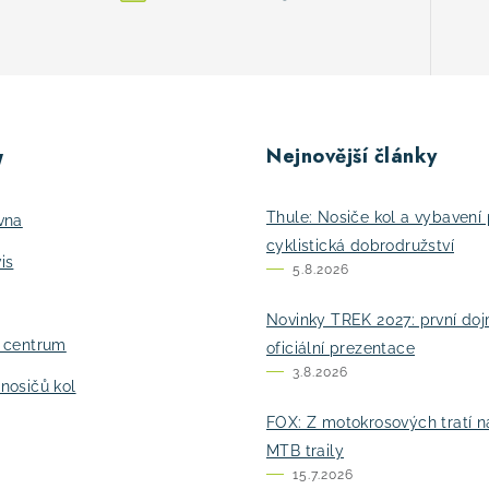
Nejnovější články
y
Thule: Nosiče kol a vybavení 
vna
cyklistická dobrodružství
is
5.8.2026
Novinky TREK 2027: první do
í centrum
oficiální prezentace
3.8.2026
nosičů kol
FOX: Z motokrosových tratí n
MTB traily
15.7.2026