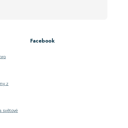
Facebook
pro
jmy z
a světové