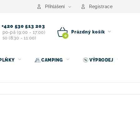
centrum
Půjčovna nosičů kol
Kontakt
Přihlášení
Registrace
+420 530 513 203
Prázdný košík
po-pá (9:00 - 17:00)
so (8:30 - 11:00)
NÁKUPNÍ
KOŠÍK
PLŇKY
CAMPING
VÝPRODEJ