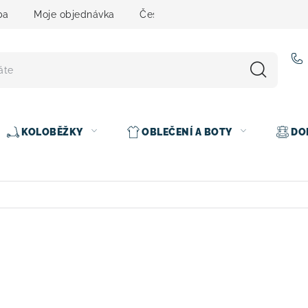
ba
Moje objednávka
Čeština
Servis
Testovací 
KOLOBĚŽKY
OBLEČENÍ A BOTY
DO