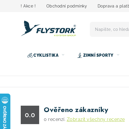
Přejít
! Akce !
Obchodní podmínky
Doprava a plat
na
obsah
CYKLISTIKA
ZIMNÍ SPORTY
Ověřeno zákazníky
0.0
0
recenzí.
Zobrazit všechny recenze