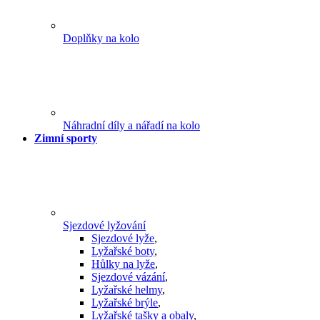
Doplňky na kolo
Náhradní díly a nářadí na kolo
Zimní sporty
Sjezdové lyžování
Sjezdové lyže
,
Lyžařské boty
,
Hůlky na lyže
,
Sjezdové vázání
,
Lyžařské helmy
,
Lyžařské brýle
,
Lyžařské tašky a obaly
,