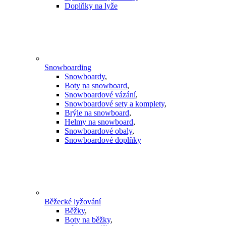
Doplňky na lyže
Snowboarding
Snowboardy
,
Boty na snowboard
,
Snowboardové vázání
,
Snowboardové sety a komplety
,
Brýle na snowboard
,
Helmy na snowboard
,
Snowboardové obaly
,
Snowboardové doplňky
Běžecké lyžování
Běžky
,
Boty na běžky
,