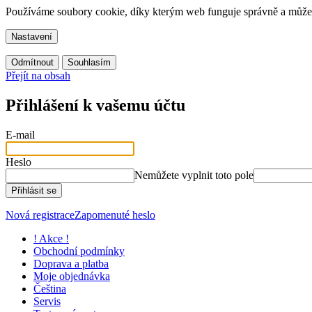
Používáme soubory cookie, díky kterým web funguje správně a můžem
Nastavení
Odmítnout
Souhlasím
Přejít na obsah
Přihlášení k vašemu účtu
E-mail
Heslo
Nemůžete vyplnit toto pole
Přihlásit se
Nová registrace
Zapomenuté heslo
! Akce !
Obchodní podmínky
Doprava a platba
Moje objednávka
Čeština
Servis