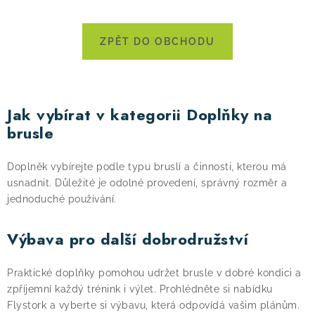
! Akce !
Obchodní podmínky
Doprava a platba
ZPĚT DO OBCHODU
Moje objednávka
Čeština
Servis
Testovací centrum
Půjčovna nosičů kol
Kontakt
Jak vybírat v kategorii Doplňky na
brusle
Doplněk vybírejte podle typu bruslí a činnosti, kterou má
usnadnit. Důležité je odolné provedení, správný rozměr a
jednoduché používání.
Výbava pro další dobrodružství
Praktické doplňky pomohou udržet brusle v dobré kondici a
zpříjemní každý trénink i výlet. Prohlédněte si nabídku
Flystork a vyberte si výbavu, která odpovídá vašim plánům.