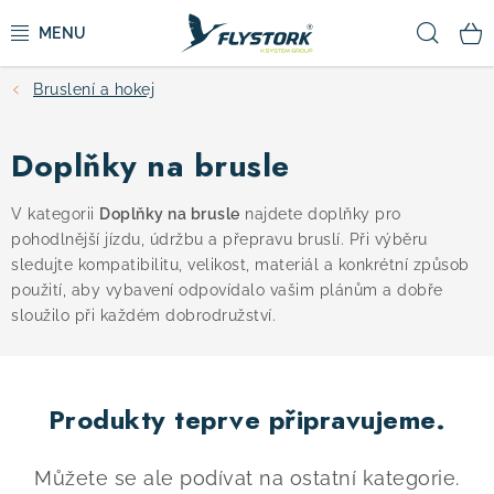
Přejít
Hled
na
obsah
Bruslení a hokej
CYKLISTIKA
Doplňky na brusle
ZIMNÍ SPORTY
V kategorii
Doplňky na brusle
najdete doplňky pro
KOLOBĚŽKY
pohodlnější jízdu, údržbu a přepravu bruslí. Při výběru
sledujte kompatibilitu, velikost, materiál a konkrétní způsob
OBLEČENÍ A BOTY
použití, aby vybavení odpovídalo vašim plánům a dobře
sloužilo při každém dobrodružství.
DOPLŇKY
Produkty teprve připravujeme.
CAMPING
VÝPRODEJ
Můžete se ale podívat na ostatní kategorie.