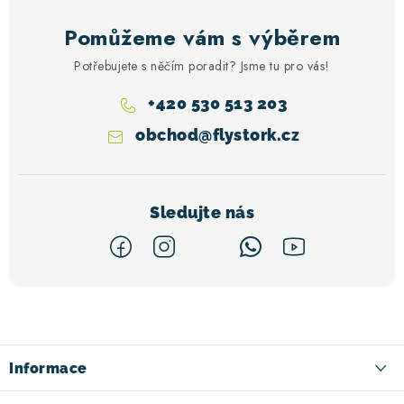
Pomůžeme vám s výběrem
Potřebujete s něčím poradit? Jsme tu pro vás!
+420 530 513 203
obchod
@
flystork.cz
Z
á
p
a
Informace
t
Kontakt