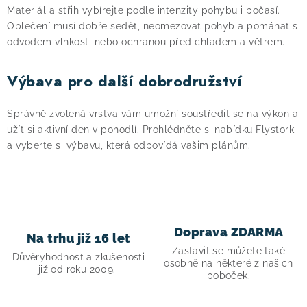
á
Materiál a střih vybírejte podle intenzity pohybu i počasí.
d
Oblečení musí dobře sedět, neomezovat pohyb a pomáhat s
a
odvodem vlhkosti nebo ochranou před chladem a větrem.
c
í
Výbava pro další dobrodružství
p
r
Správně zvolená vrstva vám umožní soustředit se na výkon a
v
užít si aktivní den v pohodlí. Prohlédněte si nabídku Flystork
k
a vyberte si výbavu, která odpovídá vašim plánům.
y
v
ý
p
Doprava ZDARMA
i
Na trhu již 16 let
Zastavit se můžete také
s
Důvěryhodnost a zkušenosti
osobně na některé z našich
již od roku 2009.
u
poboček.