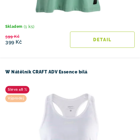
(1 ks)
Skladem
599 Kč
399 Kč
W Nátělník CRAFT ADV Essence bílá
48 %
Výprodej