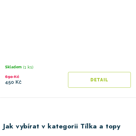
(1 ks)
Skladem
690 Kč
450 Kč
O
v
Jak vybírat v kategorii Tílka a topy
l