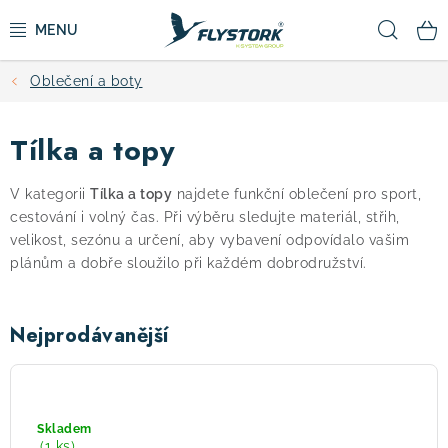
Přejít
Hled
na
obsah
Oblečení a boty
CYKLISTIKA
Tílka a topy
ZIMNÍ SPORTY
V kategorii
Tílka a topy
najdete funkční oblečení pro sport,
KOLOBĚŽKY
cestování i volný čas. Při výběru sledujte materiál, střih,
velikost, sezónu a určení, aby vybavení odpovídalo vašim
OBLEČENÍ A BOTY
plánům a dobře sloužilo při každém dobrodružství.
DOPLŇKY
Nejprodávanější
CAMPING
Silvini
Ponza
WD2038
VÝPRODEJ
Skladem
-
(1 ks)