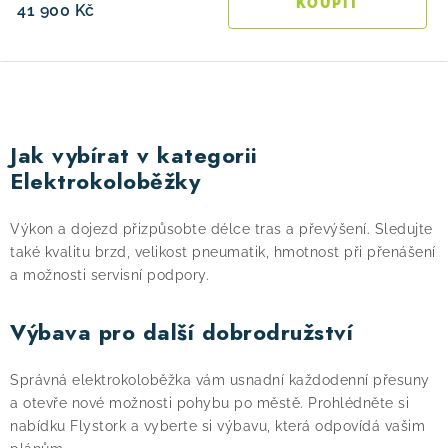
41 900 Kč
O
v
Jak vybírat v kategorii
l
Elektrokoloběžky
á
d
Výkon a dojezd přizpůsobte délce tras a převýšení. Sledujte
a
také kvalitu brzd, velikost pneumatik, hmotnost při přenášení
c
a možnosti servisní podpory.
í
p
Výbava pro další dobrodružství
r
v
Správná elektrokoloběžka vám usnadní každodenní přesuny
k
a otevře nové možnosti pohybu po městě. Prohlédněte si
y
nabídku Flystork a vyberte si výbavu, která odpovídá vašim