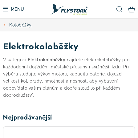
Přejít
Hled
na
obsah
Koloběžky
CYKLISTIKA
Elektrokoloběžky
ZIMNÍ SPORTY
V kategorii
Elektrokoloběžky
najdete elektrokoloběžky pro
KOLOBĚŽKY
každodenní dojíždění, městské přesuny i svižnější jízdu. Při
výběru sledujte výkon motoru, kapacitu baterie, dojezd,
OBLEČENÍ A BOTY
velikost kol, brzdy, hmotnost a nosnost, aby vybavení
odpovídalo vašim plánům a dobře sloužilo při každém
dobrodružství.
DOPLŇKY
CAMPING
Nejprodávanější
VÝPRODEJ
Vsett