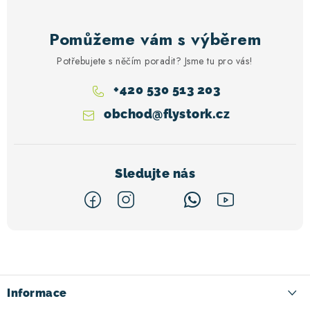
Pomůžeme vám s výběrem
Potřebujete s něčím poradit? Jsme tu pro vás!
+420 530 513 203
obchod
@
flystork.cz
Z
á
p
a
Informace