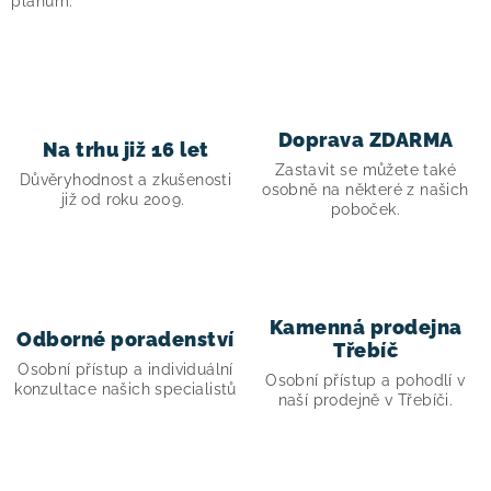
plánům.
v
ý
p
i
s
Doprava ZDARMA
u
Na trhu již 16 let
Zastavit se můžete také
Důvěryhodnost a zkušenosti
osobně na některé z našich
již od roku 2009.
poboček.
Kamenná prodejna
Odborné poradenství
Třebíč
Osobní přístup a individuální
Osobní přístup a pohodlí v
konzultace našich specialistů
naší prodejně v Třebíči.