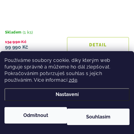
(1 ks)
Skladem
134 990 Kč
99 990 Kč
Používáme soubory cookie, díky kterým web
funguje správně a můžeme ho dál zlepšovat.
Pokračováním potvrzuješ souhlas s jejich
Horské elektrokolo Apache Quruk Bosch 5 green
používáním. Více informací
zde
.
36 %
Nastavení
Výprodej
Odmítnout
Souhlasím