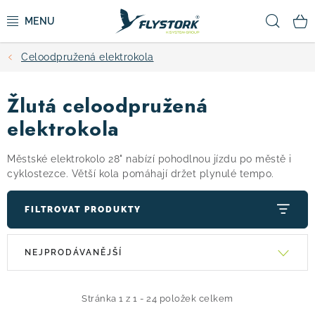
Přejít
Hled
na
obsah
Celoodpružená elektrokola
CYKLISTIKA
Žlutá celoodpružená
ZIMNÍ SPORTY
elektrokola
KOLOBĚŽKY
Městské elektrokolo 28" nabízí pohodlnou jízdu po městě i
cyklostezce. Větší kola pomáhají držet plynulé tempo.
OBLEČENÍ A BOTY
FILTROVAT PRODUKTY
DOPLŇKY
V
Ř
NEJPRODÁVANĚJŠÍ
ý
a
CAMPING
p
z
i
e
Stránka
1
z
1
-
24
položek celkem
VÝPRODEJ