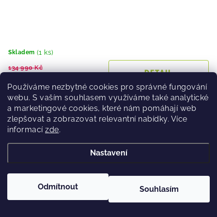
(1 ks)
Skladem
134 990 Kč
99 990 Kč
Používáme nezbytné cookies pro správné fungování
webu. S vaším souhlasem využíváme také analytické
a marketingové cookies, které nám pomáhají web
zlepšovat a zobrazovat relevantní nabídky. Více
Horské elektrokolo Apache Quruk Bosch 5 green
informací
zde
.
36 %
Nastavení
Výprodej
Odmítnout
Souhlasím