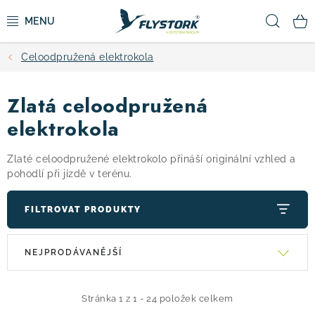
Přejít
Hled
na
obsah
Celoodpružená elektrokola
CYKLISTIKA
Zlatá celoodpružená
ZIMNÍ SPORTY
elektrokola
KOLOBĚŽKY
Zlaté celoodpružené elektrokolo přináší originální vzhled a
pohodlí při jízdě v terénu.
OBLEČENÍ A BOTY
FILTROVAT PRODUKTY
DOPLŇKY
V
Ř
NEJPRODÁVANĚJŠÍ
ý
a
CAMPING
p
z
i
e
Stránka
1
z
1
-
24
položek celkem
VÝPRODEJ