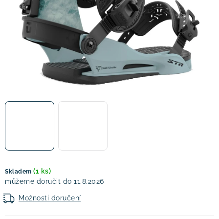
! Akce !
Obchodní podmínky
Doprava a platba
Moje objednávka
Čeština
Servis
Testovací centrum
Půjčovna nosičů kol
Kontakt
(1 ks)
Skladem
11.8.2026
Možnosti doručení