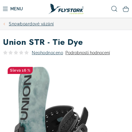
Přejít
Hled
na
obsah
Snowboardové vázání
CYKLISTIKA
Union STR - Tie Dye
ZIMNÍ SPORTY
Neohodnoceno
Podrobnosti hodnocení
KOLOBĚŽKY
16 %
OBLEČENÍ A BOTY
DOPLŇKY
CAMPING
VÝPRODEJ