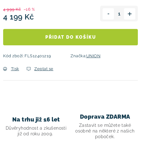
4 999 Kč
–16 %
4 199 Kč
Měrná cena:
PŘIDAT DO KOŠÍKU
Kód zboží:
FLS12401219
Značka:
UNION
Tisk
Zeptat se
Doprava ZDARMA
Na trhu již 16 let
Zastavit se můžete také
Důvěryhodnost a zkušenosti
osobně na některé z našich
již od roku 2009.
poboček.