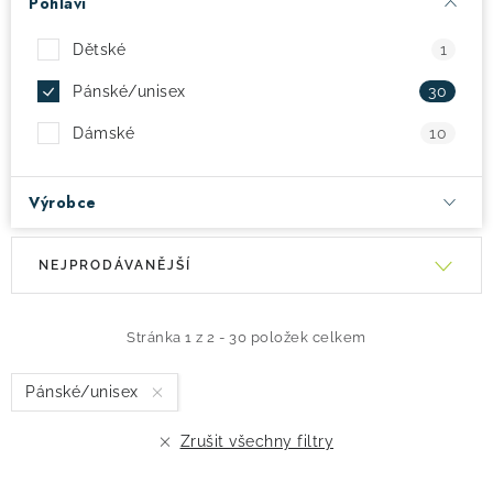
Pohlaví
! Akce !
Obchodní podmínky
Doprava a platba
Dětské
1
Moje objednávka
Čeština
Servis
Pánské/unisex
30
Testovací centrum
Půjčovna nosičů kol
Kontakt
Dámské
10
Výrobce
V
Ř
NEJPRODÁVANĚJŠÍ
ý
a
p
z
i
e
Stránka
1
z
2
-
30
položek celkem
s
n
Pánské/unisex
p
í
r
p
Zrušit všechny filtry
o
r