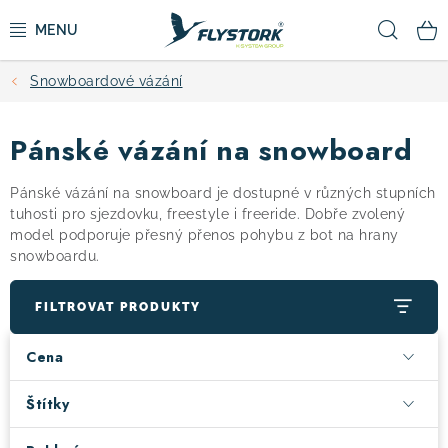
Přejít
Hled
na
obsah
Snowboardové vázání
CYKLISTIKA
Pánské vázání na snowboard
ZIMNÍ SPORTY
Pánské vázání na snowboard je dostupné v různých stupních
KOLOBĚŽKY
tuhosti pro sjezdovku, freestyle i freeride. Dobře zvolený
model podporuje přesný přenos pohybu z bot na hrany
snowboardu.
OBLEČENÍ A BOTY
FILTROVAT PRODUKTY
DOPLŇKY
Cena
CAMPING
Štítky
VÝPRODEJ