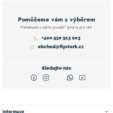
Pomůžeme vám s výběrem
Potřebujete s něčím poradit? Jsme tu pro vás!
+420 530 513 203
obchod
@
flystork.cz
Z
á
p
Informace