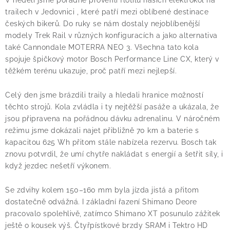
trailech v Jedovnici , které patří mezi oblíbené destinace
! Akce !
Obchodní podmínky
Doprava a platba
českých bikerů. Do ruky se nám dostaly nejoblíbenější
modely Trek Rail v různých konfiguracích a jako alternativa
Moje objednávka
Čeština
Servis
také Cannondale MOTERRA NEO 3. Všechna tato kola
Testovací centrum
Půjčovna nosičů kol
Kontakt
spojuje špičkový motor Bosch Performance Line CX, který v
těžkém terénu ukazuje, proč patří mezi nejlepší.
Celý den jsme brázdili traily a hledali hranice možností
těchto strojů. Kola zvládla i ty nejtěžší pasáže a ukázala, že
jsou připravena na pořádnou dávku adrenalinu. V náročném
režimu jsme dokázali najet přibližně 70 km a baterie s
kapacitou 625 Wh přitom stále nabízela rezervu. Bosch tak
znovu potvrdil, že umí chytře nakládat s energií a šetřit síly, i
když jezdec nešetří výkonem.
Se zdvihy kolem 150–160 mm byla jízda jistá a přitom
dostatečně odvážná. I základní řazení Shimano Deore
pracovalo spolehlivě, zatímco Shimano XT posunulo zážitek
ještě o kousek výš. Čtyřpístkové brzdy SRAM i Tektro HD