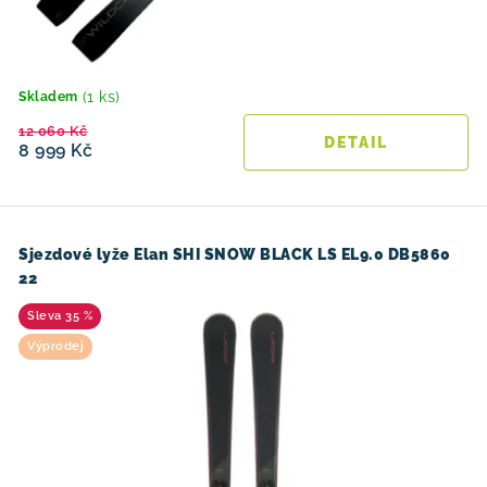
(1 ks)
Skladem
12 060 Kč
8 999 Kč
Sjezdové lyže Elan SHI SNOW BLACK LS EL9.0 DB5860
22
35 %
Výprodej