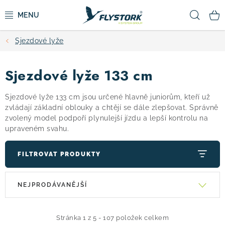
Přejít
Hled
na
obsah
Sjezdové lyže
CYKLISTIKA
Sjezdové lyže 133 cm
ZIMNÍ SPORTY
Sjezdové lyže 133 cm jsou určené hlavně juniorům, kteří už
KOLOBĚŽKY
zvládají základní oblouky a chtějí se dále zlepšovat. Správně
zvolený model podpoří plynulejší jízdu a lepší kontrolu na
upraveném svahu.
OBLEČENÍ A BOTY
FILTROVAT PRODUKTY
DOPLŇKY
V
Ř
NEJPRODÁVANĚJŠÍ
CAMPING
ý
a
p
z
i
e
VÝPRODEJ
Stránka
1
z
5
-
107
položek celkem