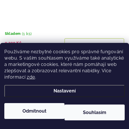
(1 ks)
Skladem
9 290 Kč
5 490 Kč
Používáme nezbytné cookies pro správné fungování
webu. S vaším souhlasem využíváme také analytické
a marketingové cookies, které nám pomáhají web
zlepšovat a zobrazovat relevantní nabídky. Více
Sjezdové lyže Fischer THE CURV TI TPR + RS 10 PR 24/25
informací
zde
.
Nastavení
37 %
Výprodej
Odmítnout
Souhlasím