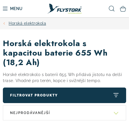
Přejít
Hled
na
obsah
Horská elektrokola
CYKLISTIKA
Horská elektrokola s
ZIMNÍ SPORTY
kapacitou baterie 655 Wh
KOLOBĚŽKY
(18,2 Ah)
OBLEČENÍ A BOTY
Horské elektrokolo s baterií 655 Wh přidává jistotu na delší
trase. Vhodné pro terén, kopce i svižnější tempo.
DOPLŇKY
FILTROVAT PRODUKTY
V
Ř
CAMPING
NEJPRODÁVANĚJŠÍ
ý
a
p
z
VÝPRODEJ