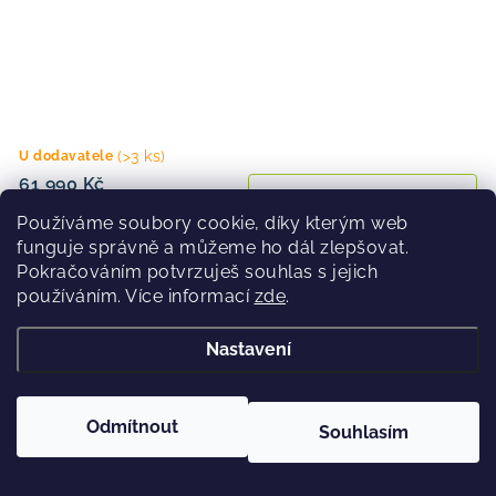
(>3 ks)
U dodavatele
61 990 Kč
Používáme soubory cookie, díky kterým web
funguje správně a můžeme ho dál zlepšovat.
Pokračováním potvrzuješ souhlas s jejich
používáním. Více informací
zde
.
Horské elektrokolo Crussis ONE-Largo 9.11 894Wh 2026
Nastavení
Odmítnout
Souhlasím