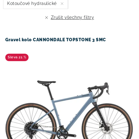
Kotoučové hydraulické
p
í
r
p
Zrušit všechny filtry
o
r
d
o
u
d
Gravel kolo CANNONDALE TOPSTONE 3 SMC
k
u
t
k
21 %
ů
t
ů