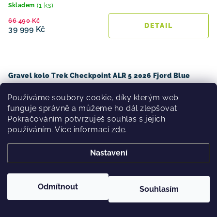
(1 ks)
Skladem
66 490 Kč
39 999 Kč
Gravel kolo Trek Checkpoint ALR 5 2026 Fjord Blue
Používáme soubory cookie, díky kterým web
až 15 %
funguje správně a můžeme ho dál zlepšovat.
Novinka
Pokračováním potvrzuješ souhlas s jejich
používáním. Více informací
zde
.
Nastavení
Odmítnout
Souhlasím