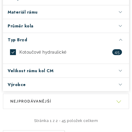
Materiál rámu
! Akce !
Obchodní podmínky
Doprava a platba
Moje objednávka
Čeština
Servis
Průměr kola
Testovací centrum
Půjčovna nosičů kol
Kontakt
Typ Brzd
Kotoučové hydraulické
45
Velikost rámu kol CM
Výrobce
V
Ř
NEJPRODÁVANĚJŠÍ
ý
a
p
z
i
e
Stránka
1
z
2
-
45
položek celkem
s
n