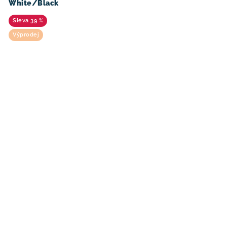
White/Black
39 %
Výprodej