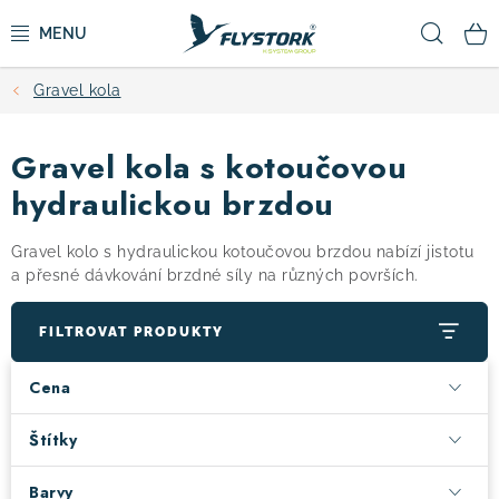
Přejít
Hled
na
obsah
Gravel kola
CYKLISTIKA
Gravel kola s kotoučovou
ZIMNÍ SPORTY
hydraulickou brzdou
KOLOBĚŽKY
Gravel kolo s hydraulickou kotoučovou brzdou nabízí jistotu
a přesné dávkování brzdné síly na různých površích.
OBLEČENÍ A BOTY
FILTROVAT PRODUKTY
DOPLŇKY
Cena
CAMPING
Štítky
VÝPRODEJ
Barvy