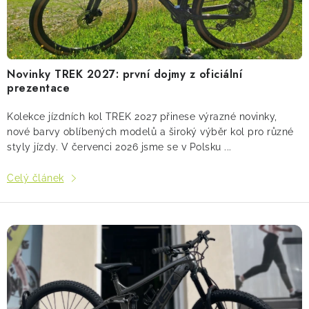
á
n
! Akce !
Obchodní podmínky
Doprava a platba
k
Moje objednávka
Čeština
Servis
ů
Testovací centrum
Půjčovna nosičů kol
Kontakt
Novinky TREK 2027: první dojmy z oficiální
prezentace
Kolekce jízdních kol TREK 2027 přinese výrazné novinky,
nové barvy oblíbených modelů a široký výběr kol pro různé
styly jízdy. V červenci 2026 jsme se v Polsku ...
Celý článek