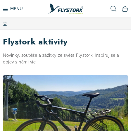
Přejít
Hled
na
obsah
Domů
CYKLISTIKA
Flystork aktivity
ZIMNÍ SPORTY
Novinky, soutěže a zážitky ze světa Flystork. Inspiruj se a
KOLOBĚŽKY
objev s námi víc.
V
OBLEČENÍ A BOTY
ý
p
DOPLŇKY
i
s
CAMPING
č
l
VÝPRODEJ