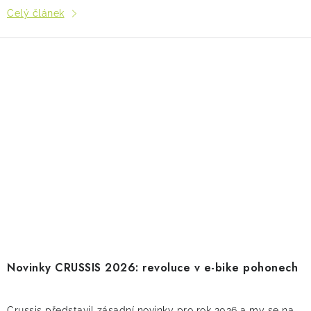
Celý článek
Novinky CRUSSIS 2026: revoluce v e-bike pohonech
Crussis představil zásadní novinky pro rok 2026 a my se na