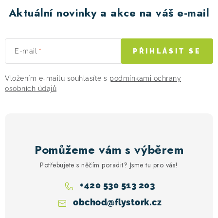
v
Aktuální novinky a akce na váš e-mail
ý
p
i
E-mail
PŘIHLÁSIT SE
s
u
Vložením e-mailu souhlasíte s
podmínkami ochrany
osobních údajů
Pomůžeme vám s výběrem
Potřebujete s něčím poradit? Jsme tu pro vás!
+420 530 513 203
obchod
@
flystork.cz