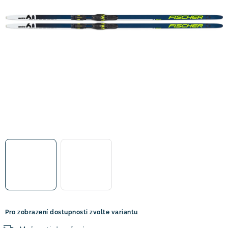
! Akce !
Obchodní podmínky
Doprava a platba
Moje objednávka
Čeština
Servis
Testovací centrum
Půjčovna nosičů kol
Kontakt
Pro zobrazení dostupnosti zvolte variantu