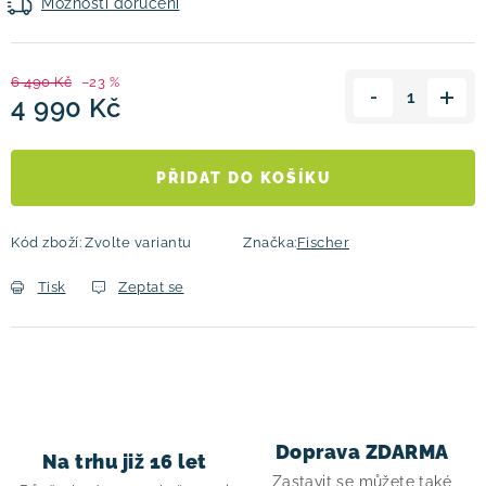
Možnosti doručení
6 490 Kč
–23 %
4 990 Kč
Měrná cena:
PŘIDAT DO KOŠÍKU
Kód zboží:
Zvolte variantu
Značka:
Fischer
Tisk
Zeptat se
Doprava ZDARMA
Na trhu již 16 let
Zastavit se můžete také