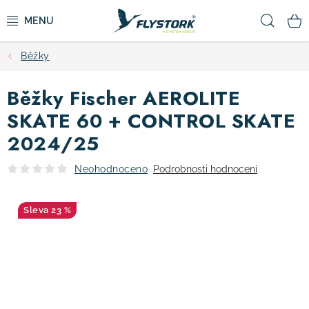
Přejít
Hled
na
obsah
Běžky
CYKLISTIKA
Běžky Fischer AEROLITE
ZIMNÍ SPORTY
SKATE 60 + CONTROL SKATE
2024/25
KOLOBĚŽKY
Neohodnoceno
Podrobnosti hodnocení
OBLEČENÍ A BOTY
23 %
DOPLŇKY
CAMPING
VÝPRODEJ