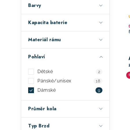
a
r
Barvy
n
o
e
d
Kapacita baterie
l
u
Materiál rámu
k
t
Pohlaví
ů
Dětské
2
Pánské/unisex
18
Dámské
9
Průměr kola
Typ Brzd