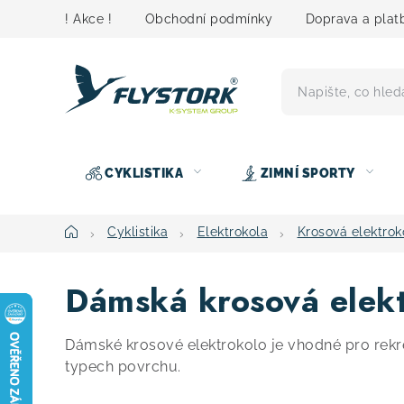
Přejít
! Akce !
Obchodní podmínky
Doprava a plat
na
obsah
CYKLISTIKA
ZIMNÍ SPORTY
Domů
Cyklistika
Elektrokola
Krosová elektrok
Dámská krosová elek
Dámské krosové elektrokolo je vhodné pro rekre
typech povrchu.