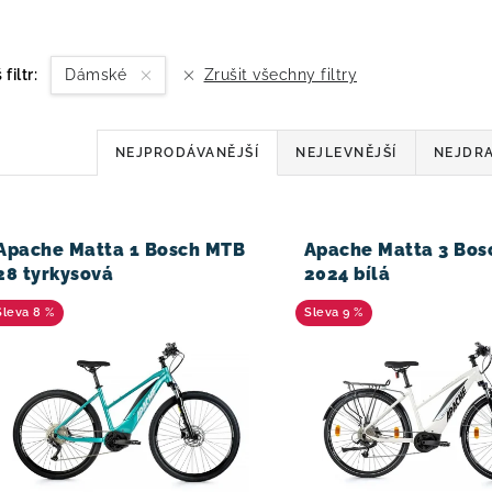
 filtr:
Dámské
Zrušit všechny filtry
Ř
NEJPRODÁVANĚJŠÍ
NEJLEVNĚJŠÍ
NEJDRA
a
z
V
Apache Matta 1 Bosch MTB
Apache Matta 3 Bos
e
28 tyrkysová
2024 bílá
n
8 %
9 %
í
p
r
o