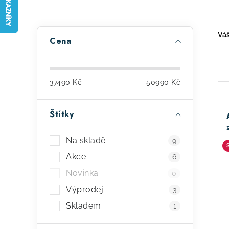
P
Váš
Cena
o
s
37490
Kč
50990
Kč
t
r
Štítky
a
ý
Na skladě
9
n
p
Akce
6
n
i
Novinka
0
í
s
Výprodej
3
p
Skladem
p
1