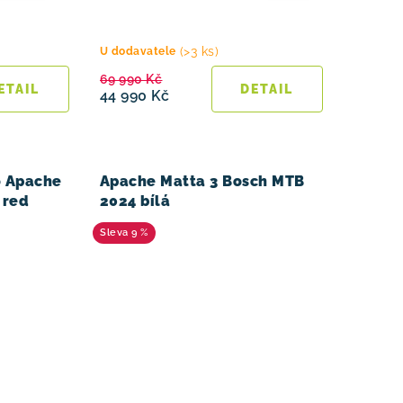
(>3 ks)
U dodavatele
69 990 Kč
44 990 Kč
o Apache
Apache Matta 3 Bosch MTB
 red
2024 bílá
9 %