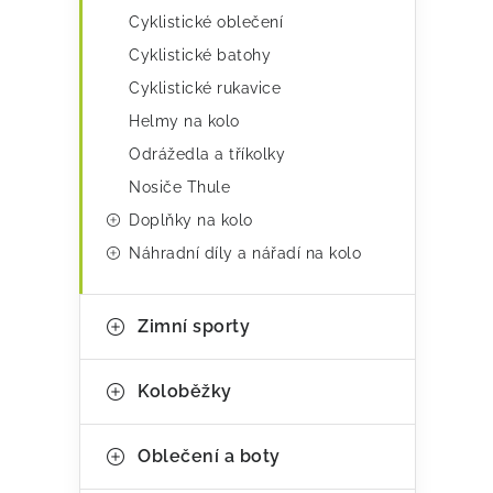
p
Cyklistické oblečení
r
Cyklistické batohy
v
Cyklistické rukavice
k
Helmy na kolo
y
Odrážedla a tříkolky
v
Nosiče Thule
ý
Doplňky na kolo
p
Náhradní díly a nářadí na kolo
i
s
Zimní sporty
u
Koloběžky
Oblečení a boty