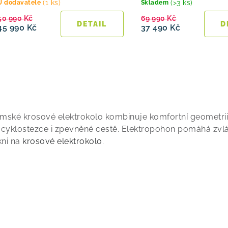
(1 ks)
(>3 ks)
U dodavatele
Skladem
50 990 Kč
69 990 Kč
45 990 Kč
37 490 Kč
O
mské krosové elektrokolo kombinuje komfortní geometri
 cyklostezce i zpevněné cestě. Elektropohon pomáhá zvládat
kni na
krosové elektrokolo
.