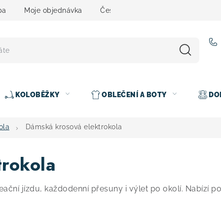
ba
Moje objednávka
Čeština
Servis
Testovací 
KOLOBĚŽKY
OBLEČENÍ A BOTY
DO
ola
Dámská krosová elektrokola
trokola
ační jízdu, každodenní přesuny i výlet po okolí. Nabízí