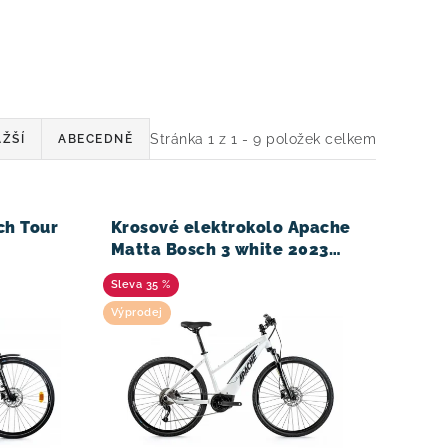
Stránka
1
z
1
-
9
položek celkem
ŽŠÍ
ABECEDNĚ
ch Tour
Krosové elektrokolo Apache
Matta Bosch 3 white 2023
(28)
35 %
Výprodej