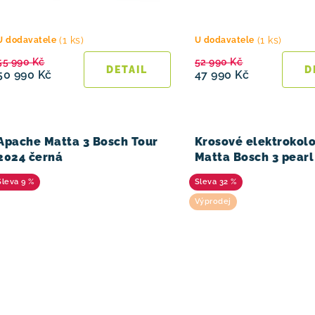
d
u
(1 ks)
(1 ks)
U dodavatele
U dodavatele
55 990 Kč
52 990 Kč
k
50 990 Kč
47 990 Kč
t
ů
Apache Matta 3 Bosch Tour
Krosové elektrokol
2024 černá
Matta Bosch 3 pearl
9 %
32 %
Výprodej