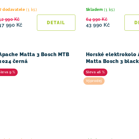
(1 ks)
(1 ks)
U dodavatele
Skladem
52 990 Kč
64 990 Kč
47 990 Kč
43 990 Kč
Apache Matta 3 Bosch MTB
Horské elektrokolo
2024 černá
Matta Bosch 3 black
9 %
46 %
Výprodej