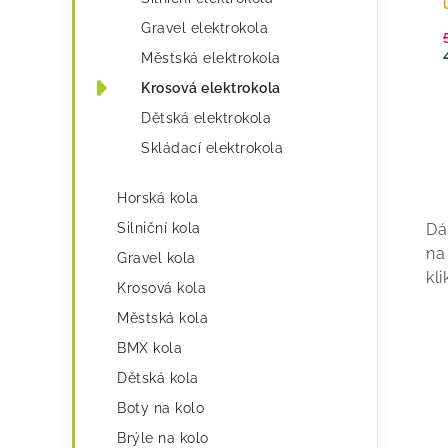
o
Gravel elektrokola
r
Městská elektrokola
i
Krosová elektrokola
e
Dětská elektrokola
Skládací elektrokola
Horská kola
v
Dá
Silniční kola
l
na
Gravel kola
á
kli
Krosová kola
d
Městská kola
a
BMX kola
c
Dětská kola
í
Boty na kolo
Brýle na kolo