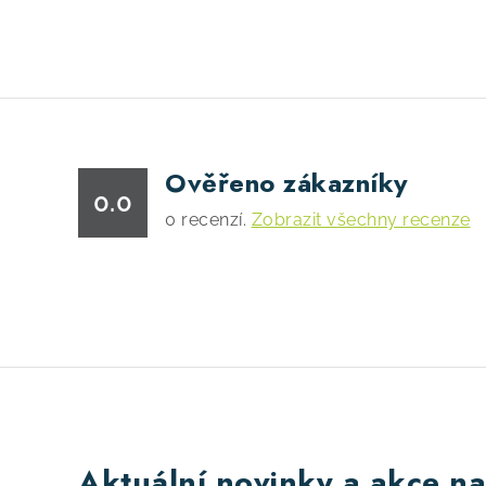
Ověřeno zákazníky
0.0
0
recenzí.
Zobrazit všechny recenze
Aktuální novinky a akce na