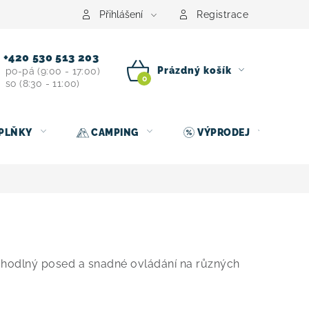
centrum
Půjčovna nosičů kol
Kontakt
Přihlášení
Registrace
+420 530 513 203
Prázdný košík
po-pá (9:00 - 17:00)
so (8:30 - 11:00)
NÁKUPNÍ
KOŠÍK
PLŇKY
CAMPING
VÝPRODEJ
 pohodlný posed a snadné ovládání na různých