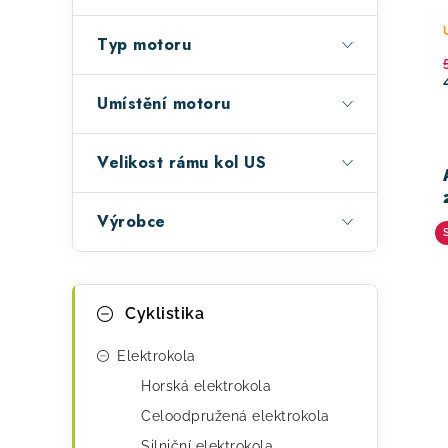
Typ motoru
Umístění motoru
Velikost rámu kol US
Výrobce
K
Přeskočit
Cyklistika
kategorie
a
t
Elektrokola
e
Horská elektrokola
Celoodpružená elektrokola
g
Silniční elektrokola