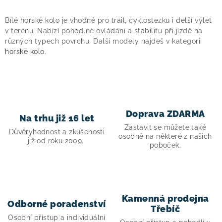
O
v
Bílé horské kolo je vhodné pro trail, cyklostezku i delší výlet
l
v terénu. Nabízí pohodlné ovládání a stabilitu při jízdě na
á
různých typech povrchu. Další modely najdeš v kategorii
horské kolo
.
d
a
c
í
p
Doprava ZDARMA
Na trhu již 16 let
r
Zastavit se můžete také
v
Důvěryhodnost a zkušenosti
osobně na některé z našich
již od roku 2009.
k
poboček.
y
v
ý
p
Kamenná prodejna
Odborné poradenství
i
Třebíč
Osobní přístup a individuální