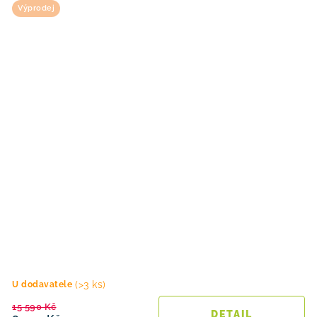
Výprodej
(>3 ks)
U dodavatele
15 590 Kč