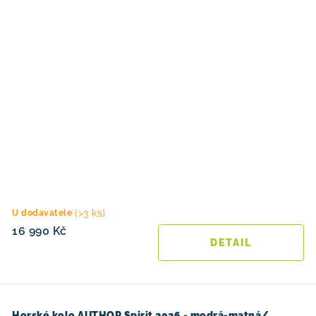
(>3 ks)
U dodavatele
16 990 Kč
Horské kolo AUTHOR Spirit 2026 - modrá-matná/