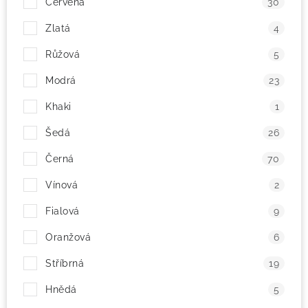
Červená
30
! Akce !
Zlatá
Obchodní podmínky
Doprava a platba
4
Moje objednávka
Čeština
Servis
Růžová
5
Testovací centrum
Půjčovna nosičů kol
Kontakt
Modrá
23
Khaki
1
Šedá
26
Černá
70
Vínová
2
Fialová
9
Oranžová
6
Stříbrná
19
Hnědá
5