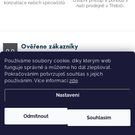
s
Osobní přístup a pohodlí v
konzultace našich specialistů
naší prodejně v Třebíči.
u
Ověřeno zákazníky
0.0
0
recenzí.
Zobrazit všechny recenze
Používáme soubory cookie, díky kterým web
funguje správně a můžeme ho dál zlepšovat.
Pokračováním potvrzuješ souhlas s jejich
používáním. Více informací
zde
.
Nastavení
Aktuální novinky a akce na váš e-mail
Odmítnout
Souhlasím
E-mail
PŘIHLÁSIT SE