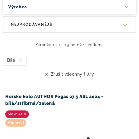
Výrobce
V
Ř
NEJPRODÁVANĚJŠÍ
ý
a
p
z
i
e
Stránka
1
z
1
-
19
položek celkem
s
n
Bílá
p
í
r
p
Zrušit všechny filtry
o
r
d
o
u
d
Horské kolo AUTHOR Pegas 27,5 ASL 2024 -
bílá/stříbrná/zelená
k
u
t
k
42 %
ů
t
Výprodej
ů