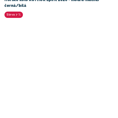
černá/bílá
7 %