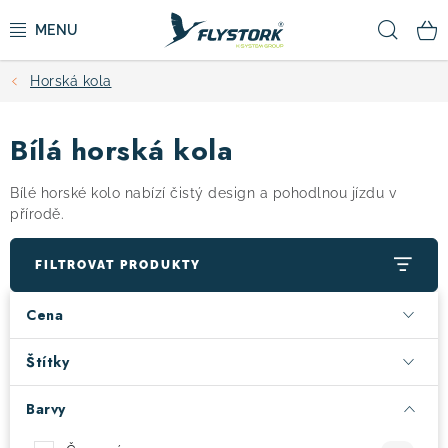
Přejít
Hled
na
obsah
Horská kola
CYKLISTIKA
Bílá horská kola
ZIMNÍ SPORTY
Bílé horské kolo nabízí čistý design a pohodlnou jízdu v
KOLOBĚŽKY
přírodě.
OBLEČENÍ A BOTY
FILTROVAT PRODUKTY
Cena
DOPLŇKY
Štítky
CAMPING
Barvy
VÝPRODEJ