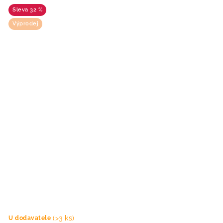
32 %
Výprodej
(>3 ks)
U dodavatele