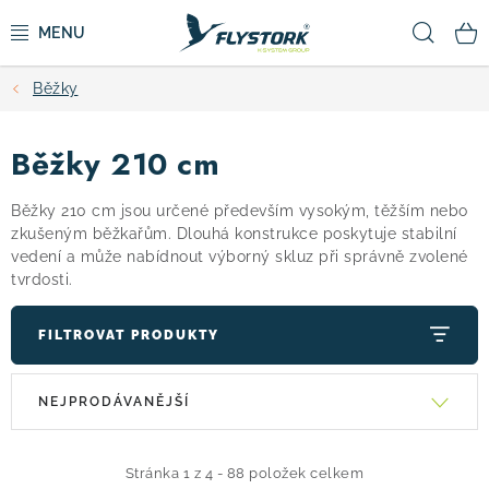
Přejít
Hled
na
obsah
Běžky
CYKLISTIKA
Běžky 210 cm
ZIMNÍ SPORTY
Běžky 210 cm jsou určené především vysokým, těžším nebo
KOLOBĚŽKY
zkušeným běžkařům. Dlouhá konstrukce poskytuje stabilní
vedení a může nabídnout výborný skluz při správně zvolené
tvrdosti.
OBLEČENÍ A BOTY
FILTROVAT PRODUKTY
DOPLŇKY
V
Ř
NEJPRODÁVANĚJŠÍ
CAMPING
ý
a
p
z
i
e
VÝPRODEJ
Stránka
1
z
4
-
88
položek celkem