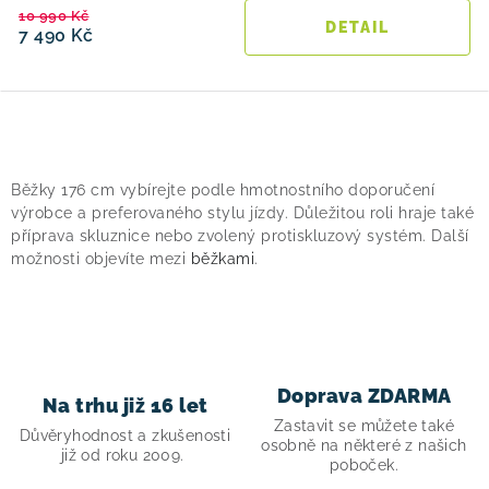
10 990 Kč
7 490 Kč
O
v
Běžky 176 cm vybírejte podle hmotnostního doporučení
l
výrobce a preferovaného stylu jízdy. Důležitou roli hraje také
á
příprava skluznice nebo zvolený protiskluzový systém. Další
možnosti objevíte mezi
běžkami
.
d
a
c
í
p
Doprava ZDARMA
Na trhu již 16 let
r
Zastavit se můžete také
v
Důvěryhodnost a zkušenosti
osobně na některé z našich
již od roku 2009.
k
poboček.