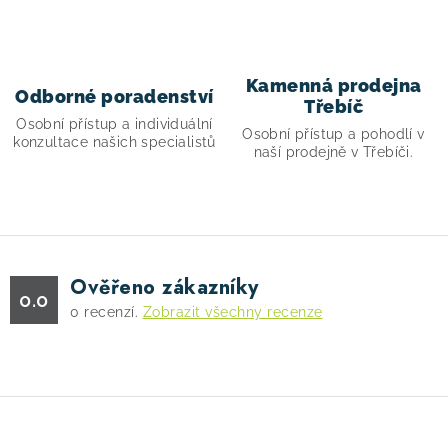
y
v
ý
p
Kamenná prodejna
Odborné poradenství
i
Třebíč
Osobní přístup a individuální
s
Osobní přístup a pohodlí v
konzultace našich specialistů
naší prodejně v Třebíči.
u
Ověřeno zákazníky
0.0
0
recenzí.
Zobrazit všechny recenze