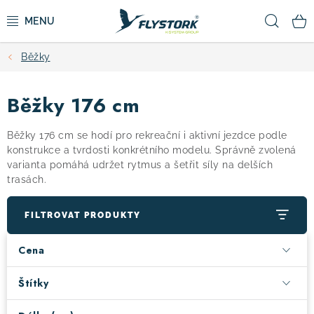
Přejít
Hled
na
obsah
Běžky
CYKLISTIKA
Běžky 176 cm
ZIMNÍ SPORTY
Běžky 176 cm se hodí pro rekreační i aktivní jezdce podle
KOLOBĚŽKY
konstrukce a tvrdosti konkrétního modelu. Správně zvolená
varianta pomáhá udržet rytmus a šetřit síly na delších
trasách.
OBLEČENÍ A BOTY
FILTROVAT PRODUKTY
DOPLŇKY
Cena
CAMPING
Štítky
VÝPRODEJ