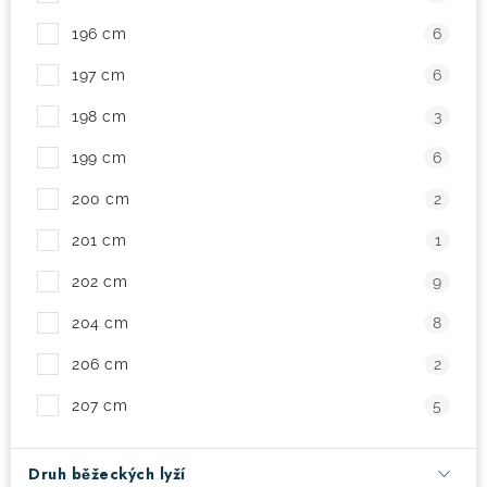
196 cm
6
197 cm
6
198 cm
3
199 cm
6
200 cm
2
201 cm
1
202 cm
9
204 cm
8
206 cm
2
207 cm
5
Druh běžeckých lyží