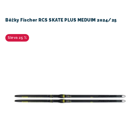
o
r
d
o
u
d
Běžky Fischer RCS SKATE PLUS MEDUIM 2024/25
k
u
t
k
25 %
ů
t
ů