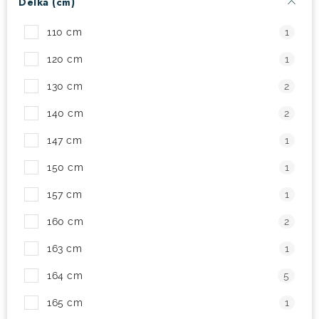
Délka (cm)
! Akce !
Obchodní podmínky
Doprava a platba
110 cm
1
Moje objednávka
Čeština
Servis
120 cm
1
Testovací centrum
Půjčovna nosičů kol
Kontakt
130 cm
2
140 cm
2
147 cm
1
150 cm
1
157 cm
1
160 cm
2
163 cm
1
164 cm
5
165 cm
1