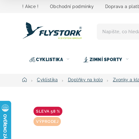
Přejít
! Akce !
Obchodní podmínky
Doprava a plat
na
obsah
CYKLISTIKA
ZIMNÍ SPORTY
Domů
Cyklistika
Doplňky na kolo
Zvonky a kl
58 %
VÝPRODEJ