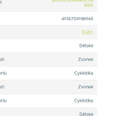
e
kolo
4015731099045
PUKY
Dětské
ží
Zvonek
ortu
Cyklistika
ží
Zvonek
ortu
Cyklistika
Dětské