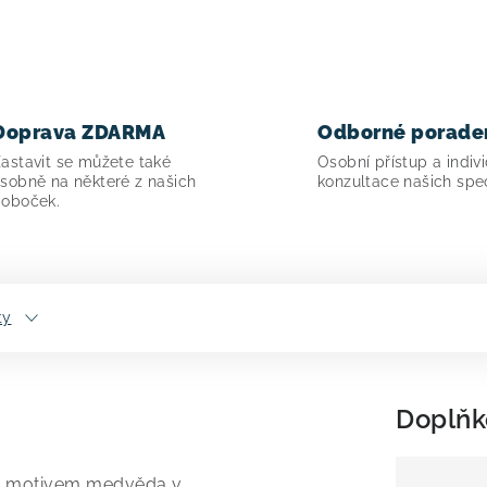
Doprava ZDARMA
Odborné porade
astavit se můžete také
Osobní přístup a indivi
sobně na některé z našich
konzultace našich spec
oboček.
ty
Doplňk
s motivem medvěda v