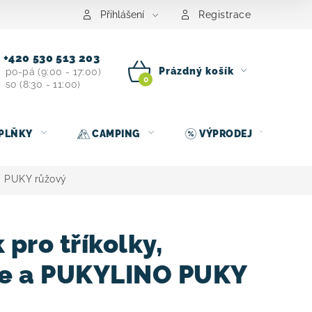
centrum
Půjčovna nosičů kol
Kontakt
Přihlášení
Registrace
+420 530 513 203
Prázdný košík
po-pá (9:00 - 17:00)
so (8:30 - 11:00)
NÁKUPNÍ
KOŠÍK
PLŇKY
CAMPING
VÝPRODEJ
O PUKY růžový
pro tříkolky,
 a PUKYLINO PUKY