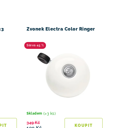
23
Zvonek Electra Color Ringer
45 %
(>3 ks)
Skladem
349 Kč
190 Kč