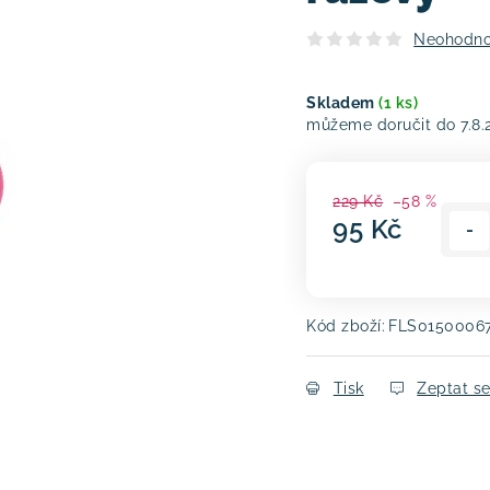
Neohodn
Skladem
(1 ks)
7.8
229 Kč
–58 %
95 Kč
Měrná cena:
Kód zboží:
FLS0150006
Tisk
Zeptat s