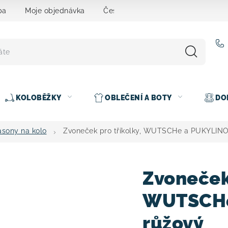
ba
Moje objednávka
Čeština
Servis
Testovací 
KOLOBĚŽKY
OBLEČENÍ A BOTY
DO
asony na kolo
Zvoneček pro tříkolky, WUTSCHe a PUKYLIN
Zvoneček 
WUTSCHe
růžový