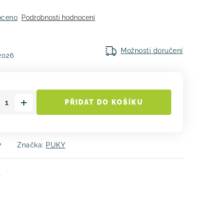
oceno
Podrobnosti hodnocení
Možnosti doručení
.2026
PŘIDAT DO KOŠÍKU
7
Značka:
PUKY
e