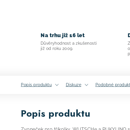
Na trhu již 16 let
Důvěryhodnost a zkušenosti
Z
již od roku 2009.
o
p
Popis produktu
Diskuze
Podobné produk
Popis produktu
Zvoneček pro tříkolky, WUTSCHe a PUKYLINO 