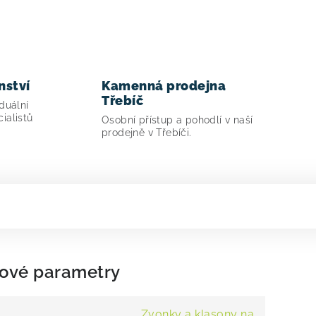
nství
Kamenná prodejna
Třebíč
duální
ialistů
Osobní přístup a pohodlí v naší
prodejně v Třebíči.
ové parametry
Zvonky a klasony na