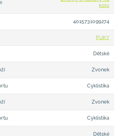
e
kolo
4015731099274
PUKY
Dětské
ží
Zvonek
ortu
Cyklistika
ží
Zvonek
ortu
Cyklistika
Dětské