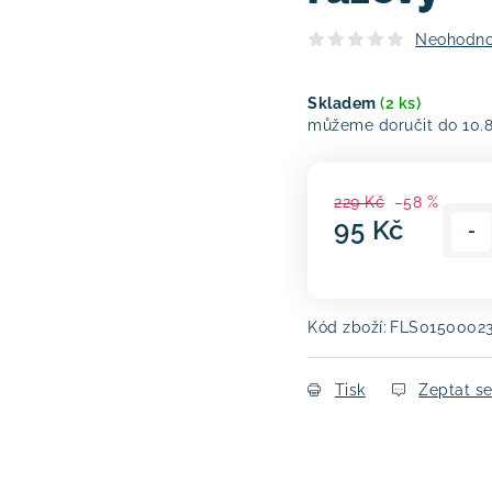
Neohodn
Skladem
(2 ks)
10.
229 Kč
–58 %
95 Kč
Měrná cena:
Kód zboží:
FLS0150002
Tisk
Zeptat s