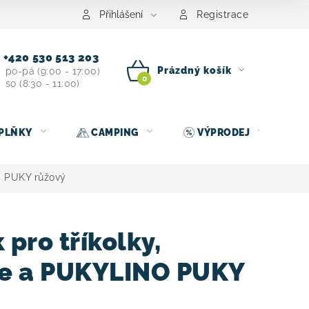
centrum
Půjčovna nosičů kol
Kontakt
Přihlášení
Registrace
+420 530 513 203
Prázdný košík
po-pá (9:00 - 17:00)
so (8:30 - 11:00)
NÁKUPNÍ
KOŠÍK
PLŇKY
CAMPING
VÝPRODEJ
O PUKY růžový
pro tříkolky,
 a PUKYLINO PUKY