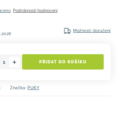
oceno
Podrobnosti hodnocení
Možnosti doručení
8.2026
PŘIDAT DO KOŠÍKU
3
Značka:
PUKY
e