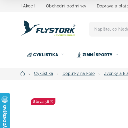
Přejít
! Akce !
Obchodní podmínky
Doprava a plat
na
obsah
CYKLISTIKA
ZIMNÍ SPORTY
Domů
Cyklistika
Doplňky na kolo
Zvonky a kl
58 %