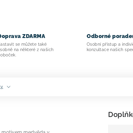
Doprava ZDARMA
Odborné porade
astavit se můžete také
Osobní přístup a indivi
sobně na některé z našich
konzultace našich spec
oboček.
ty
Doplňk
s motivem medvěda v