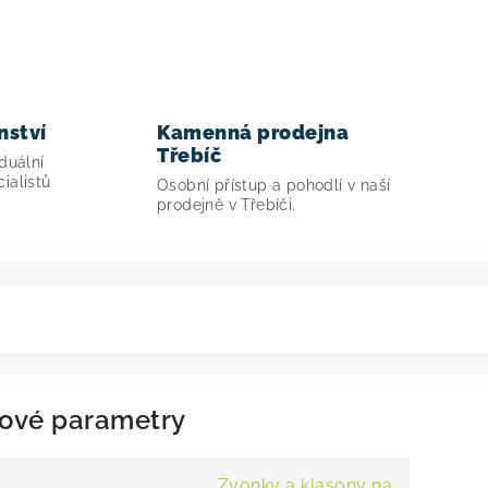
nství
Kamenná prodejna
Třebíč
duální
ialistů
Osobní přístup a pohodlí v naší
prodejně v Třebíči.
ové parametry
Zvonky a klasony na