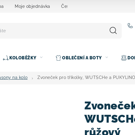
ba
Moje objednávka
Čeština
Servis
Testovací 
KOLOBĚŽKY
OBLEČENÍ A BOTY
DO
asony na kolo
Zvoneček pro tříkolky, WUTSCHe a PUKYLIN
Zvoneček 
WUTSCHe
růžový