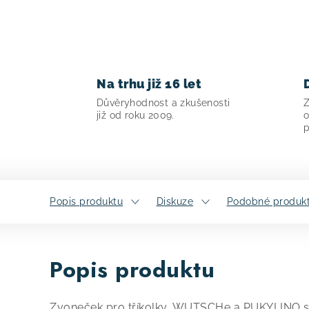
Na trhu již 16 let
Důvěryhodnost a zkušenosti
Z
již od roku 2009.
o
p
Popis produktu
Diskuze
Podobné produk
Popis produktu
Zvoneček pro tříkolky, WUTSCHe a PUKYLINO 