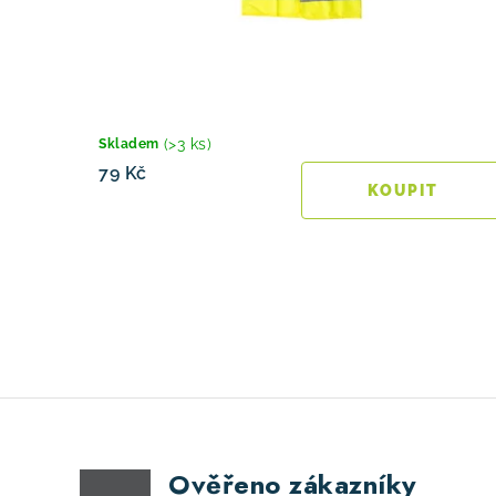
d
u
u
k
k
t
t
ů
(>3 ks)
Skladem
ů
79 Kč
O
v
l
á
Ověřeno zákazníky
d