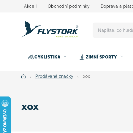
Přejít
! Akce !
Obchodní podmínky
Doprava a plat
na
obsah
CYKLISTIKA
ZIMNÍ SPORTY
Domů
Prodávané značky
xox
xox