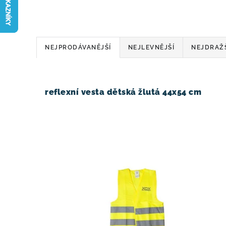
Ř
NEJPRODÁVANĚJŠÍ
NEJLEVNĚJŠÍ
NEJDRAŽ
a
V
z
ý
reflexní vesta dětská žlutá 44x54 cm
e
p
n
i
í
s
p
p
r
r
o
o
d