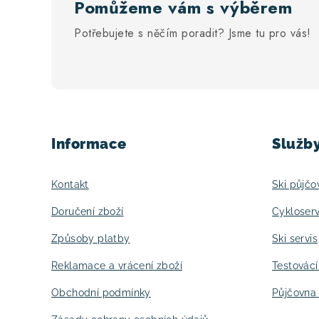
u
Pomůžeme vám s výběrem
Potřebujete s něčím poradit? Jsme tu pro vás!
Z
á
Informace
Služb
p
a
Kontakt
Ski půjčo
t
Doručení zboží
Cykloserv
í
Způsoby platby
Ski servis
Reklamace a vrácení zboží
Testovác
Obchodní podmínky
Půjčovna 