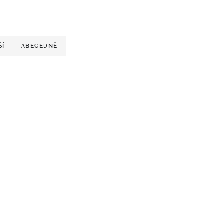
ŠÍ
ABECEDNĚ