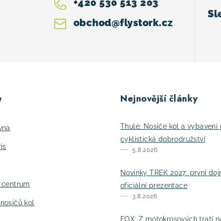
+420 530 513 203
obchod
@
flystork.cz
Nejnovější články
y
Thule: Nosiče kol a vybavení 
vna
cyklistická dobrodružství
is
5.8.2026
Novinky TREK 2027: první do
í centrum
oficiální prezentace
3.8.2026
nosičů kol
FOX: Z motokrosových tratí n