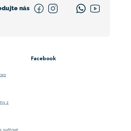
Facebook
pro
jmy z
a světové