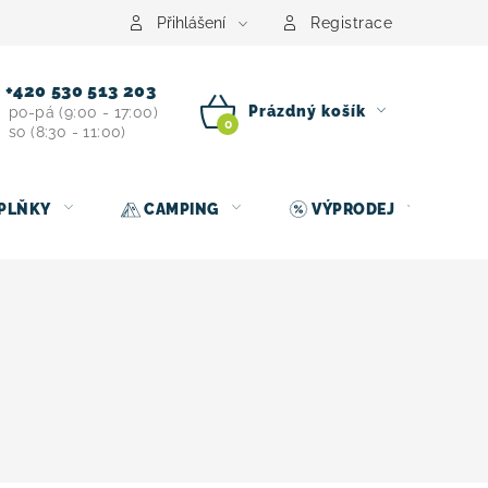
centrum
Půjčovna nosičů kol
Kontakt
Přihlášení
Registrace
+420 530 513 203
Prázdný košík
po-pá (9:00 - 17:00)
so (8:30 - 11:00)
NÁKUPNÍ
KOŠÍK
PLŇKY
CAMPING
VÝPRODEJ