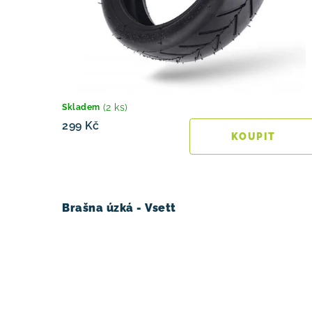
d
d
u
u
k
k
t
t
ů
(2 ks)
Skladem
ů
299 Kč
Brašna úzká - Vsett