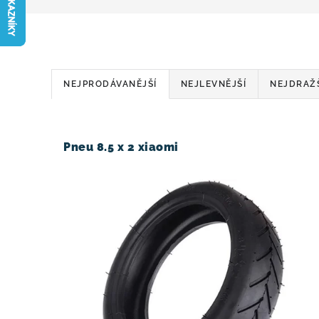
Ř
NEJPRODÁVANĚJŠÍ
NEJLEVNĚJŠÍ
NEJDRAŽ
a
V
z
ý
Pneu 8.5 x 2 xiaomi
e
p
n
i
í
s
p
p
r
r
o
o