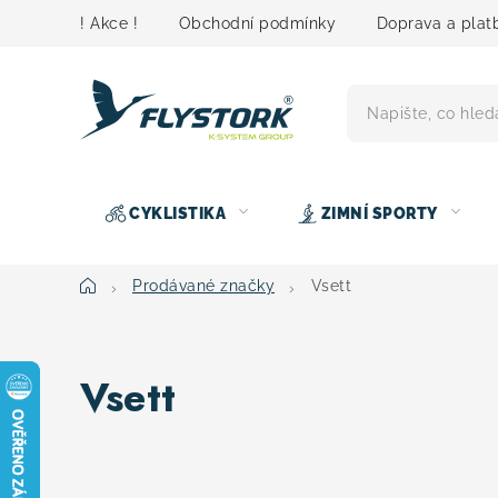
Přejít
! Akce !
Obchodní podmínky
Doprava a plat
na
obsah
CYKLISTIKA
ZIMNÍ SPORTY
Domů
Prodávané značky
Vsett
Vsett