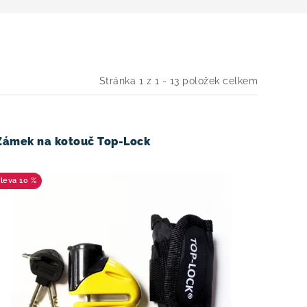
Stránka
1
z
1
-
13
položek celkem
Zámek na kotouč Top-Lock
10 %