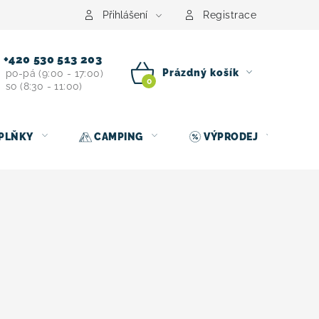
centrum
Půjčovna nosičů kol
Kontakt
Přihlášení
Registrace
+420 530 513 203
Prázdný košík
po-pá (9:00 - 17:00)
so (8:30 - 11:00)
NÁKUPNÍ
KOŠÍK
PLŇKY
CAMPING
VÝPRODEJ