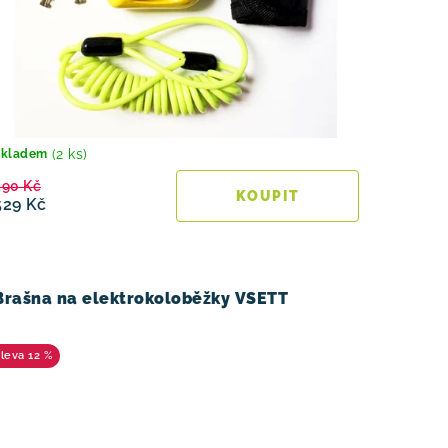
(2 ks)
Skladem
590 Kč
529 Kč
Brašna na elektrokoloběžky VSETT
12 %