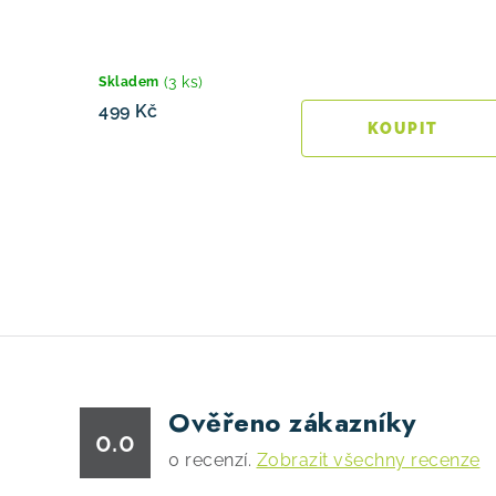
(3 ks)
Skladem
499 Kč
O
v
l
á
Ověřeno zákazníky
d
0.0
a
0
recenzí.
Zobrazit všechny recenze