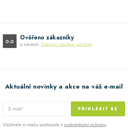
O
v
l
á
d
Ověřeno zákazníky
a
0.0
0
recenzí.
Zobrazit všechny recenze
c
í
p
r
v
k
Aktuální novinky a akce na váš e-mail
y
v
ý
E-mail
PŘIHLÁSIT SE
p
i
Vložením e-mailu souhlasíte s
podmínkami ochrany