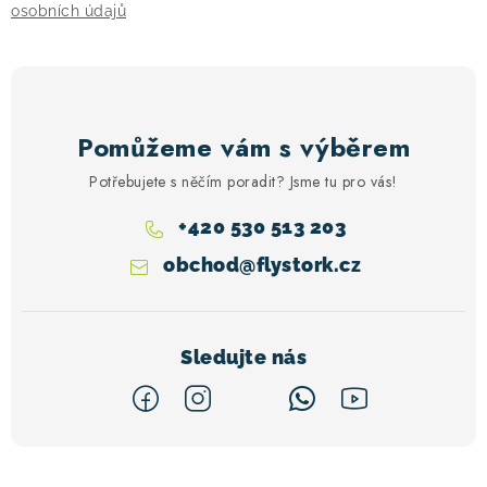
s
osobních údajů
u
Pomůžeme vám s výběrem
Potřebujete s něčím poradit? Jsme tu pro vás!
+420 530 513 203
obchod
@
flystork.cz
Z