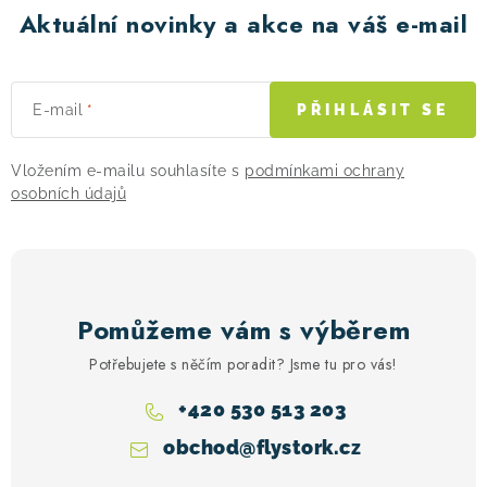
k
Aktuální novinky a akce na váš e-mail
y
v
ý
E-mail
PŘIHLÁSIT SE
p
i
Vložením e-mailu souhlasíte s
podmínkami ochrany
s
osobních údajů
u
Pomůžeme vám s výběrem
Potřebujete s něčím poradit? Jsme tu pro vás!
+420 530 513 203
obchod
@
flystork.cz