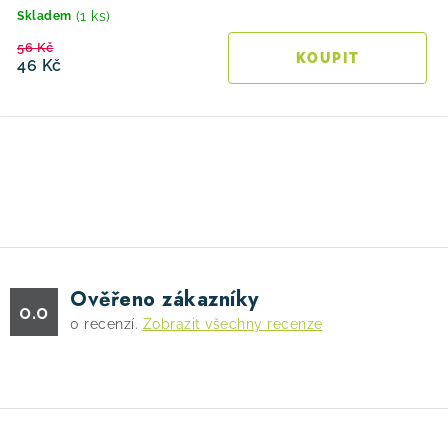
(1 ks)
Skladem
56 Kč
46 Kč
O
v
l
á
d
Ověřeno zákazníky
a
0.0
0
recenzí.
Zobrazit všechny recenze
c
í
p
r
v