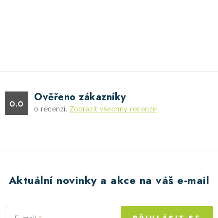
O
v
l
á
d
Ověřeno zákazníky
a
0.0
0
recenzí.
Zobrazit všechny recenze
c
í
p
r
v
k
Aktuální novinky a akce na váš e-mail
y
v
ý