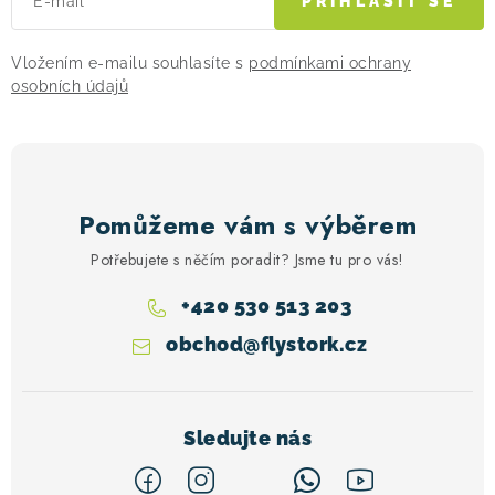
E-mail
PŘIHLÁSIT SE
p
i
Vložením e-mailu souhlasíte s
podmínkami ochrany
s
osobních údajů
u
Pomůžeme vám s výběrem
Potřebujete s něčím poradit? Jsme tu pro vás!
+420 530 513 203
obchod
@
flystork.cz