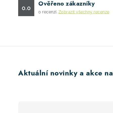
Ověřeno zákazníky
d
0.0
a
0
recenzí.
Zobrazit všechny recenze
c
í
p
r
v
k
y
Aktuální novinky a akce na
v
ý
p
i
s