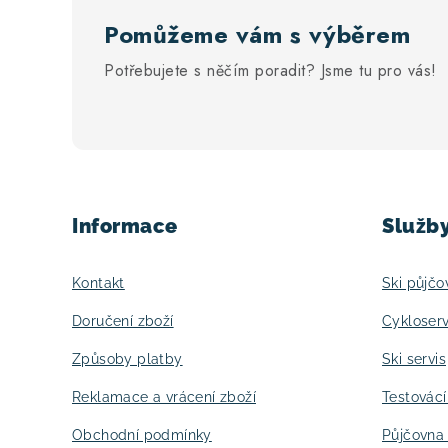
u
Pomůžeme vám s výběrem
Potřebujete s něčím poradit? Jsme tu pro vás!
Z
á
Informace
Služb
p
a
Kontakt
Ski půjčo
t
Doručení zboží
Cykloserv
í
Způsoby platby
Ski servis
Reklamace a vrácení zboží
Testovác
Obchodní podmínky
Půjčovna 