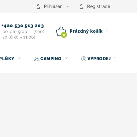
centrum
Půjčovna nosičů kol
Kontakt
Přihlášení
Registrace
+420 530 513 203
Prázdný košík
po-pá (9:00 - 17:00)
so (8:30 - 11:00)
NÁKUPNÍ
KOŠÍK
PLŇKY
CAMPING
VÝPRODEJ