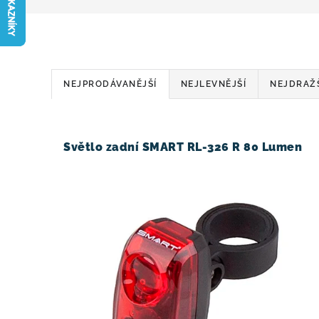
Ř
NEJPRODÁVANĚJŠÍ
NEJLEVNĚJŠÍ
NEJDRAŽ
a
V
z
ý
Světlo zadní SMART RL-326 R 80 Lumen
e
p
n
i
í
s
p
p
r
r
o
o