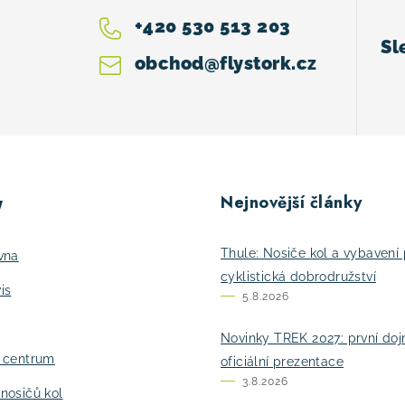
+420 530 513 203
obchod
@
flystork.cz
Nejnovější články
y
Thule: Nosiče kol a vybavení 
vna
cyklistická dobrodružství
is
5.8.2026
Novinky TREK 2027: první do
í centrum
oficiální prezentace
3.8.2026
nosičů kol