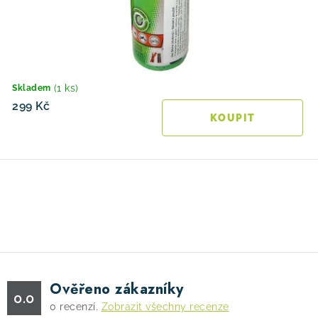
(1 ks)
Skladem
299 Kč
O
v
l
á
d
Ověřeno zákazníky
a
0.0
0
recenzí.
Zobrazit všechny recenze
c