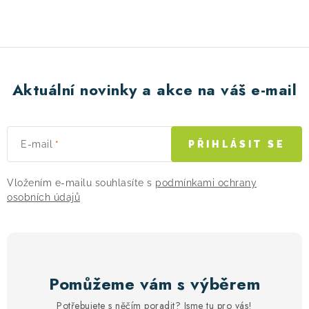
í
p
r
v
k
Aktuální novinky a akce na váš e-mail
y
v
ý
E-mail
PŘIHLÁSIT SE
p
i
Vložením e-mailu souhlasíte s
podmínkami ochrany
s
osobních údajů
u
Pomůžeme vám s výběrem
Potřebujete s něčím poradit? Jsme tu pro vás!