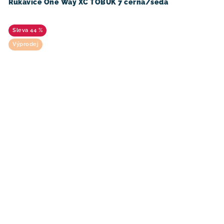
Rukavice One Way XC TOBUK 7 černá/šedá
44 %
Výprodej