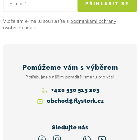
ý
E-mail
PŘIHLÁSIT SE
p
i
Vložením e-mailu souhlasíte s
podmínkami ochrany
s
osobních údajů
u
Pomůžeme vám s výběrem
Potřebujete s něčím poradit? Jsme tu pro vás!
+420 530 513 203
obchod
@
flystork.cz