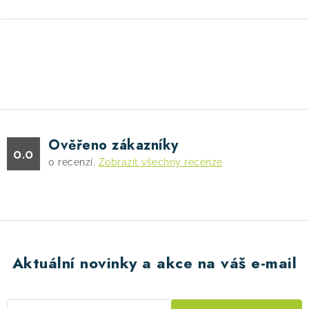
O
v
l
á
d
Ověřeno zákazníky
a
0.0
0
recenzí.
Zobrazit všechny recenze
c
í
p
r
v
k
Aktuální novinky a akce na váš e-mail
y
v