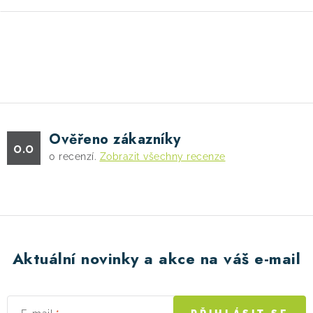
O
v
l
á
d
Ověřeno zákazníky
a
0.0
0
recenzí.
Zobrazit všechny recenze
c
í
p
r
v
k
Aktuální novinky a akce na váš e-mail
y
v
ý