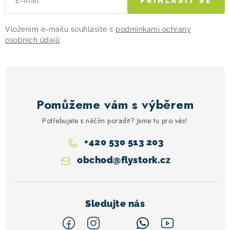
E-mail
PŘIHLÁSIT SE
p
i
Vložením e-mailu souhlasíte s
podmínkami ochrany
s
osobních údajů
u
Pomůžeme vám s výběrem
Potřebujete s něčím poradit? Jsme tu pro vás!
+420 530 513 203
obchod
@
flystork.cz