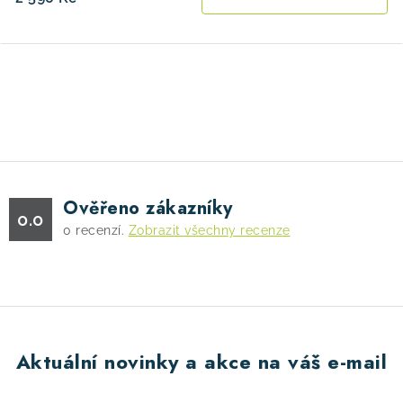
O
v
l
á
d
Ověřeno zákazníky
a
0.0
0
recenzí.
Zobrazit všechny recenze
c
í
p
r
v
k
Aktuální novinky a akce na váš e-mail
y
v