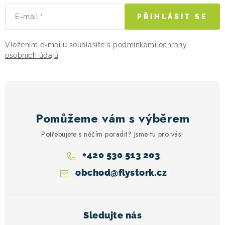
ý
E-mail
PŘIHLÁSIT SE
p
i
Vložením e-mailu souhlasíte s
podmínkami ochrany
s
osobních údajů
u
Pomůžeme vám s výběrem
Potřebujete s něčím poradit? Jsme tu pro vás!
+420 530 513 203
obchod
@
flystork.cz