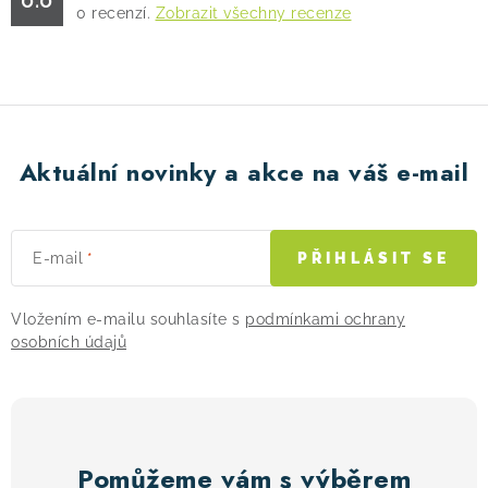
0
recenzí.
Zobrazit všechny recenze
! Akce !
Obchodní podmínky
Doprava a platba
Moje objednávka
Čeština
Servis
Testovací centrum
Půjčovna nosičů kol
Kontakt
Aktuální novinky a akce na váš e-mail
E-mail
PŘIHLÁSIT SE
Vložením e-mailu souhlasíte s
podmínkami ochrany
osobních údajů
Pomůžeme vám s výběrem