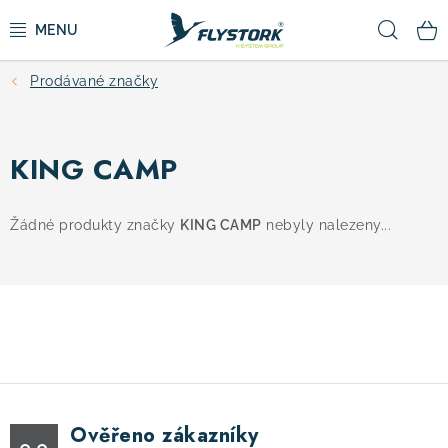
Přejít
Hled
na
obsah
Prodávané značky
CYKLISTIKA
ZIMNÍ SPORTY
KING CAMP
KOLOBĚŽKY
Žádné produkty značky
KING CAMP
nebyly nalezeny...
OBLEČENÍ A BOTY
DOPLŇKY
CAMPING
Ověřeno zákazníky
VÝPRODEJ
0.0