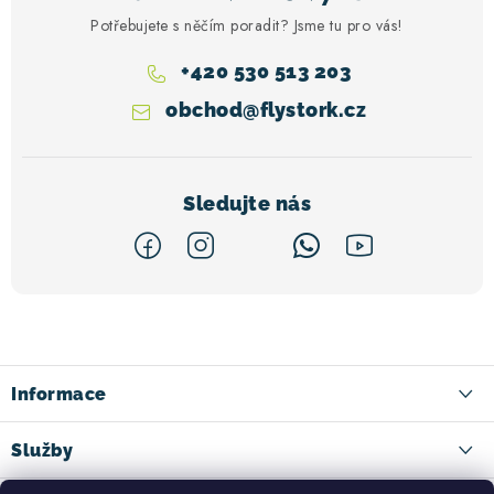
Potřebujete s něčím poradit? Jsme tu pro vás!
+420 530 513 203
obchod
@
flystork.cz
Z
á
p
a
Informace
t
Kontakt
Služby
í
Doručení zboží
Ski půjčovna