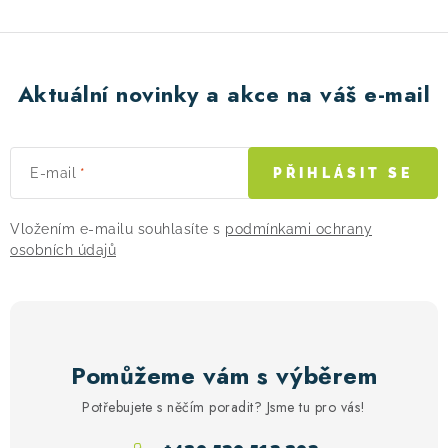
p
r
v
k
Aktuální novinky a akce na váš e-mail
y
v
ý
E-mail
PŘIHLÁSIT SE
p
i
Vložením e-mailu souhlasíte s
podmínkami ochrany
s
osobních údajů
u
Pomůžeme vám s výběrem
Potřebujete s něčím poradit? Jsme tu pro vás!