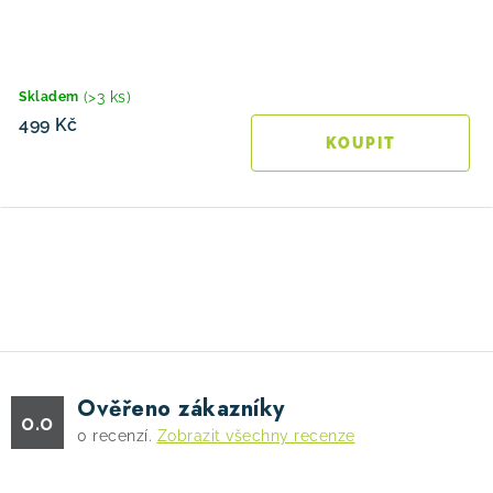
(>3 ks)
Skladem
499 Kč
O
v
l
á
d
Ověřeno zákazníky
a
0.0
0
recenzí.
Zobrazit všechny recenze
c
í