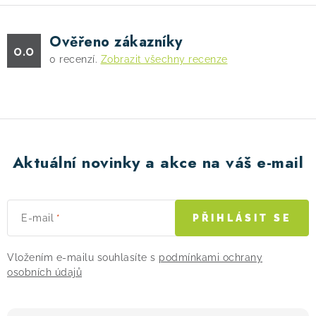
á
d
Ověřeno zákazníky
a
0.0
0
recenzí.
Zobrazit všechny recenze
c
í
p
r
v
k
Aktuální novinky a akce na váš e-mail
y
v
ý
E-mail
PŘIHLÁSIT SE
p
i
Vložením e-mailu souhlasíte s
podmínkami ochrany
s
osobních údajů
u