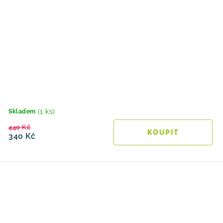
(1 ks)
Skladem
440 Kč
340 Kč
O
v
l