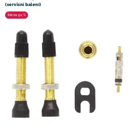
(servisní balení)
54 %