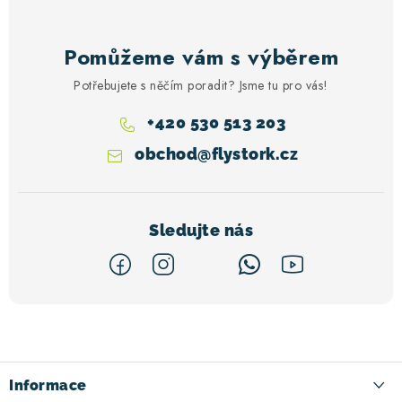
Pomůžeme vám s výběrem
Potřebujete s něčím poradit? Jsme tu pro vás!
+420 530 513 203
obchod
@
flystork.cz
Z
á
p
a
Informace