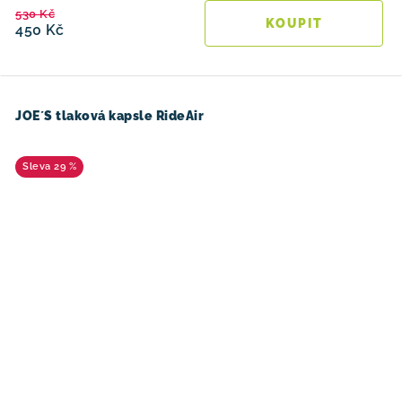
530 Kč
450 Kč
JOE´S tlaková kapsle RideAir
29 %