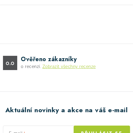
O
v
l
á
d
Ověřeno zákazníky
a
0.0
0
recenzí.
Zobrazit všechny recenze
c
í
p
r
v
k
Aktuální novinky a akce na váš e-mail
y
v
ý