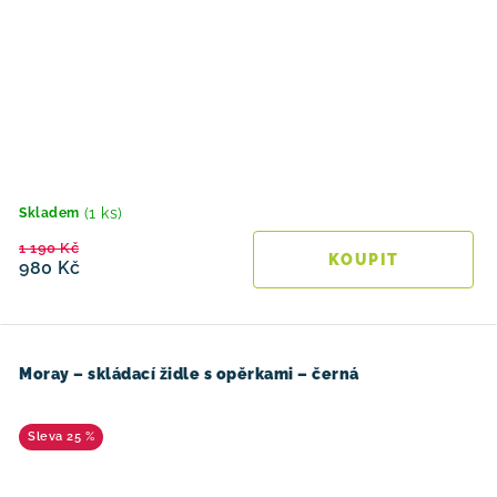
(1 ks)
Skladem
1 190 Kč
980 Kč
Moray – skládací židle s opěrkami – černá
25 %