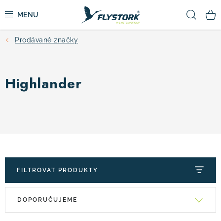
Přejít
Hled
na
obsah
Prodávané značky
CYKLISTIKA
ZIMNÍ SPORTY
Highlander
KOLOBĚŽKY
OBLEČENÍ A BOTY
DOPLŇKY
FILTROVAT PRODUKTY
CAMPING
V
Ř
DOPORUČUJEME
ý
a
VÝPRODEJ
p
z