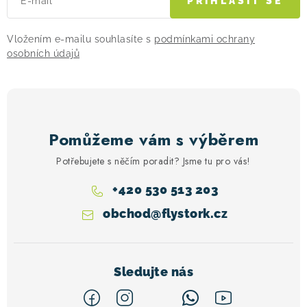
E-mail
PŘIHLÁSIT SE
p
i
Vložením e-mailu souhlasíte s
podmínkami ochrany
s
osobních údajů
u
Pomůžeme vám s výběrem
Potřebujete s něčím poradit? Jsme tu pro vás!
+420 530 513 203
obchod
@
flystork.cz