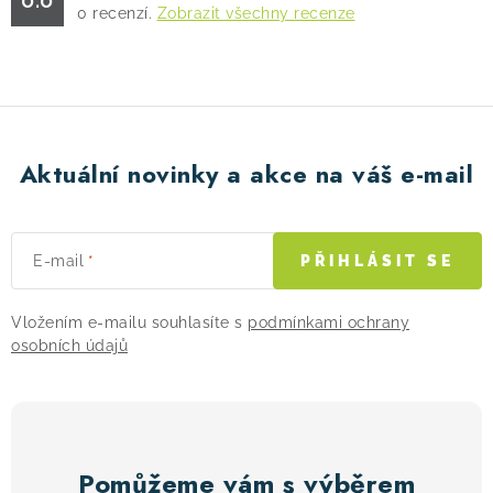
0
recenzí.
Zobrazit všechny recenze
! Akce !
Obchodní podmínky
Doprava a platba
Moje objednávka
Čeština
Servis
Testovací centrum
Půjčovna nosičů kol
Kontakt
Aktuální novinky a akce na váš e-mail
E-mail
PŘIHLÁSIT SE
Vložením e-mailu souhlasíte s
podmínkami ochrany
osobních údajů
Pomůžeme vám s výběrem