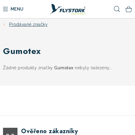
Přejít
Hled
na
obsah
Prodávané značky
CYKLISTIKA
ZIMNÍ SPORTY
Gumotex
KOLOBĚŽKY
Žádné produkty značky
Gumotex
nebyly nalezeny...
OBLEČENÍ A BOTY
DOPLŇKY
CAMPING
Ověřeno zákazníky
VÝPRODEJ
0.0