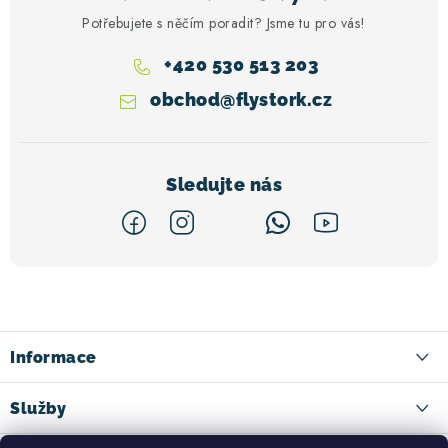
Potřebujete s něčím poradit? Jsme tu pro vás!
+420 530 513 203
obchod
@
flystork.cz
Z
á
p
a
Informace
t
Kontakt
Služby
í
Doručení zboží
Ski půjčovna