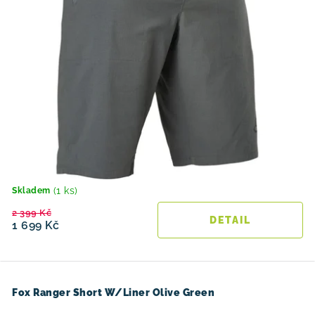
ů
(1 ks)
Skladem
2 399 Kč
1 699 Kč
Fox Ranger Short W/Liner Olive Green