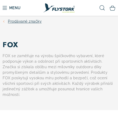
Přejít
Hled
na
obsah
Prodávané značky
CYKLISTIKA
ZIMNÍ SPORTY
FOX
KOLOBĚŽKY
FOX se zaměřuje na výrobu špičkového vybavení, které
podporuje výkon a odolnost při sportovních aktivitách.
Značka si získala oblibu mezi milovníky outdooru díky
OBLEČENÍ A BOTY
promyšleným detailům a stylovému provedení. Produkty
FOX poskytují vysokou míru pohodlí a bezpečí, což ocení
DOPLŇKY
všichni sportovci při svých aktivitách. Každý výrobek přináší
jedinečný zážitek a umožňuje posunout hranice vašich
možností.
CAMPING
VÝPRODEJ