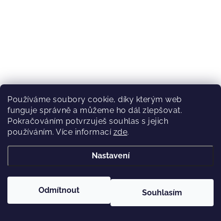
Používáme soubory cookie, díky kterým web
funguje správně a můžeme ho dál zlepšovat.
Pokračováním potvrzuješ souhlas s jejich
používáním. Více informací
zde
.
(2 ks)
Skladem
Nastavení
799 Kč
Odmítnout
Souhlasím
Dámský cyklo dres Fox W Ranger Ss Jersey Fox Head