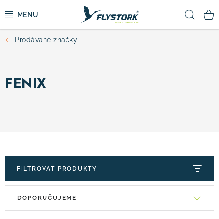
Přejít
Hled
na
obsah
Prodávané značky
CYKLISTIKA
ZIMNÍ SPORTY
FENIX
KOLOBĚŽKY
OBLEČENÍ A BOTY
DOPLŇKY
FILTROVAT PRODUKTY
CAMPING
V
Ř
DOPORUČUJEME
ý
a
VÝPRODEJ
p
z