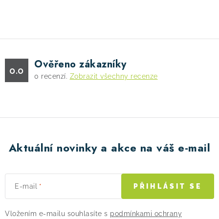
O
v
l
á
d
Ověřeno zákazníky
a
0.0
0
recenzí.
Zobrazit všechny recenze
c
í
p
r
v
k
Aktuální novinky a akce na váš e-mail
y
v
ý
E-mail
PŘIHLÁSIT SE
p
i
Vložením e-mailu souhlasíte s
podmínkami ochrany