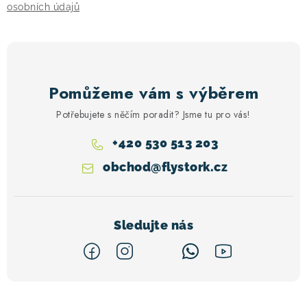
s
osobních údajů
u
Pomůžeme vám s výběrem
Potřebujete s něčím poradit? Jsme tu pro vás!
+420 530 513 203
obchod
@
flystork.cz
Z