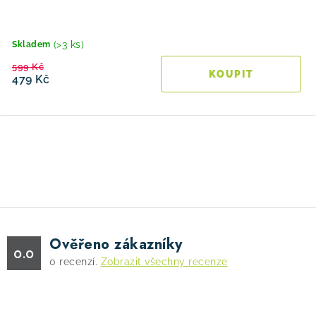
(>3 ks)
Skladem
599 Kč
479 Kč
O
v
l
á
d
Ověřeno zákazníky
a
0.0
0
recenzí.
Zobrazit všechny recenze
c
í
p