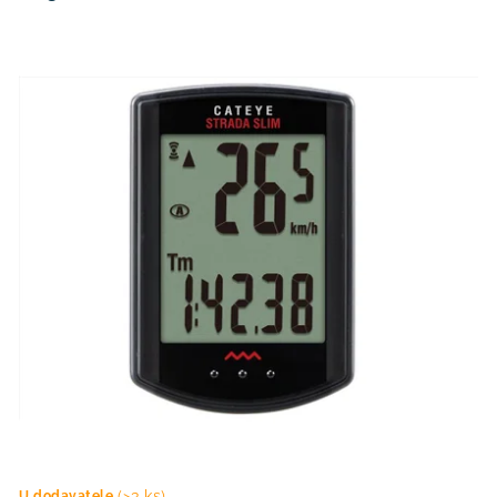
(>3 ks)
U dodavatele