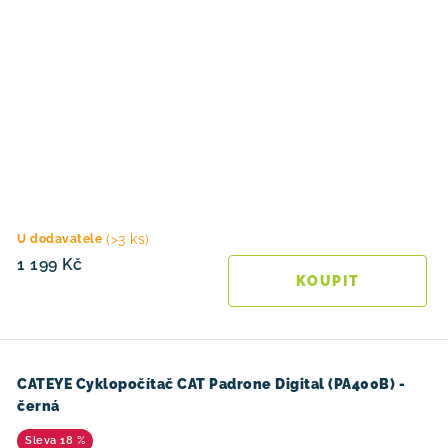
(>3 ks)
U dodavatele
1 199 Kč
CATEYE Cyklopočítač CAT Padrone Digital (PA400B) -
černá
18 %