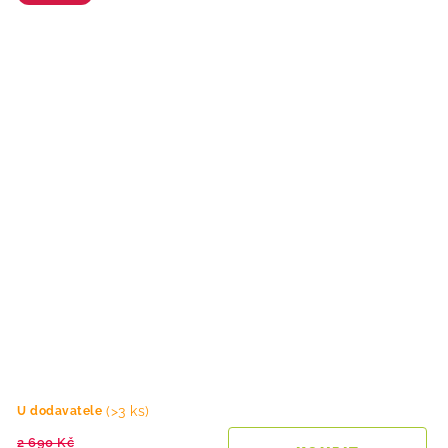
(>3 ks)
U dodavatele
2 690 Kč