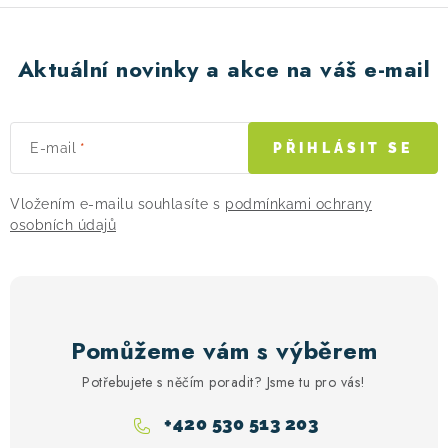
r
v
k
Aktuální novinky a akce na váš e-mail
y
v
ý
E-mail
PŘIHLÁSIT SE
p
i
Vložením e-mailu souhlasíte s
podmínkami ochrany
s
osobních údajů
u
Pomůžeme vám s výběrem
Potřebujete s něčím poradit? Jsme tu pro vás!
+420 530 513 203