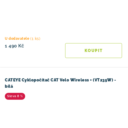
(1 ks)
U dodavatele
1 490 Kč
CATEYE Cyklopočítač CAT Velo Wireless + (VT235W) -
bílá
8 %