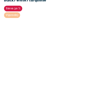
black/white/turquoise
30 %
Výprodej