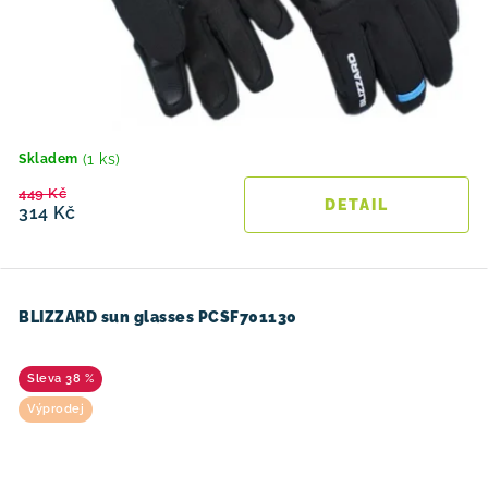
(1 ks)
Skladem
449 Kč
314 Kč
BLIZZARD sun glasses PCSF701130
38 %
Výprodej