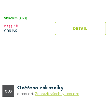
(1 ks)
Skladem
2 199 Kč
999 Kč
O
v
l
á
d
Ověřeno zákazníky
a
0.0
0
recenzí.
Zobrazit všechny recenze
c
í
p