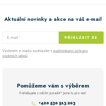
r
v
k
Aktuální novinky a akce na váš e-mail
y
v
ý
E-mail
PŘIHLÁSIT SE
p
i
Vložením e-mailu souhlasíte s
podmínkami ochrany
s
osobních údajů
u
Pomůžeme vám s výběrem
Potřebujete s něčím poradit? Jsme tu pro vás!
+420 530 513 203