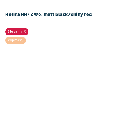
Helma RH+ ZW0, matt black/shiny red
54 %
Výprodej