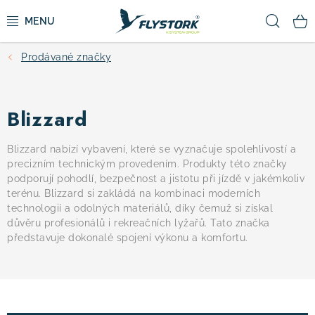
Přejít
Hled
na
obsah
Prodávané značky
CYKLISTIKA
ZIMNÍ SPORTY
Blizzard
KOLOBĚŽKY
Blizzard nabízí vybavení, které se vyznačuje spolehlivostí a
precizním technickým provedením. Produkty této značky
podporují pohodlí, bezpečnost a jistotu při jízdě v jakémkoliv
OBLEČENÍ A BOTY
terénu. Blizzard si zakládá na kombinaci moderních
technologií a odolných materiálů, díky čemuž si získal
DOPLŇKY
důvěru profesionálů i rekreačních lyžařů. Tato značka
představuje dokonalé spojení výkonu a komfortu.
CAMPING
VÝPRODEJ