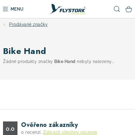
Přejít
Hled
na
obsah
Prodávané značky
CYKLISTIKA
ZIMNÍ SPORTY
Bike Hand
KOLOBĚŽKY
Žádné produkty značky
Bike Hand
nebyly nalezeny...
OBLEČENÍ A BOTY
DOPLŇKY
CAMPING
Ověřeno zákazníky
0.0
VÝPRODEJ
0
recenzí.
Zobrazit všechny recenze