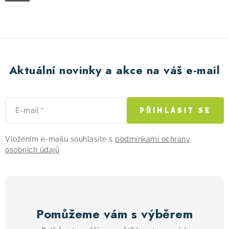
! Akce !
Obchodní podmínky
Doprava a platba
Moje objednávka
Čeština
Servis
Testovací centrum
Půjčovna nosičů kol
Kontakt
Aktuální novinky a akce na váš e-mail
E-mail
PŘIHLÁSIT SE
Vložením e-mailu souhlasíte s
podmínkami ochrany
osobních údajů
Pomůžeme vám s výběrem